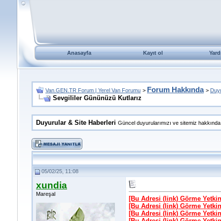
Anasayfa
Kayıt ol
Yard
Forum Hakkında
Van.GEN.TR Forum | Yerel Van Forumu
>
>
Duyu
Sevgililer Gününüzü Kutlarız
Duyurular & Site Haberleri
Güncel duyurularımızı ve sitemiz hakkında 
05/02/25, 11:08
xundia
Mareşal
[Bu Adresi (link) Görme Yetki
[Bu Adresi (link) Görme Yetki
[Bu Adresi (link) Görme Yetki
[Bu Adresi (link) Görme Yetki