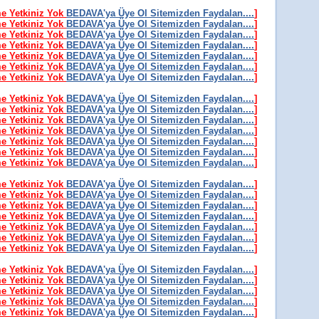
me Yetkiniz Yok
BEDAVA'ya Üye Ol Sitemizden Faydalan....
]
me Yetkiniz Yok
BEDAVA'ya Üye Ol Sitemizden Faydalan....
]
me Yetkiniz Yok
BEDAVA'ya Üye Ol Sitemizden Faydalan....
]
me Yetkiniz Yok
BEDAVA'ya Üye Ol Sitemizden Faydalan....
]
me Yetkiniz Yok
BEDAVA'ya Üye Ol Sitemizden Faydalan....
]
me Yetkiniz Yok
BEDAVA'ya Üye Ol Sitemizden Faydalan....
]
me Yetkiniz Yok
BEDAVA'ya Üye Ol Sitemizden Faydalan....
]
me Yetkiniz Yok
BEDAVA'ya Üye Ol Sitemizden Faydalan....
]
me Yetkiniz Yok
BEDAVA'ya Üye Ol Sitemizden Faydalan....
]
me Yetkiniz Yok
BEDAVA'ya Üye Ol Sitemizden Faydalan....
]
me Yetkiniz Yok
BEDAVA'ya Üye Ol Sitemizden Faydalan....
]
me Yetkiniz Yok
BEDAVA'ya Üye Ol Sitemizden Faydalan....
]
me Yetkiniz Yok
BEDAVA'ya Üye Ol Sitemizden Faydalan....
]
me Yetkiniz Yok
BEDAVA'ya Üye Ol Sitemizden Faydalan....
]
me Yetkiniz Yok
BEDAVA'ya Üye Ol Sitemizden Faydalan....
]
me Yetkiniz Yok
BEDAVA'ya Üye Ol Sitemizden Faydalan....
]
me Yetkiniz Yok
BEDAVA'ya Üye Ol Sitemizden Faydalan....
]
me Yetkiniz Yok
BEDAVA'ya Üye Ol Sitemizden Faydalan....
]
me Yetkiniz Yok
BEDAVA'ya Üye Ol Sitemizden Faydalan....
]
me Yetkiniz Yok
BEDAVA'ya Üye Ol Sitemizden Faydalan....
]
me Yetkiniz Yok
BEDAVA'ya Üye Ol Sitemizden Faydalan....
]
me Yetkiniz Yok
BEDAVA'ya Üye Ol Sitemizden Faydalan....
]
me Yetkiniz Yok
BEDAVA'ya Üye Ol Sitemizden Faydalan....
]
me Yetkiniz Yok
BEDAVA'ya Üye Ol Sitemizden Faydalan....
]
me Yetkiniz Yok
BEDAVA'ya Üye Ol Sitemizden Faydalan....
]
me Yetkiniz Yok
BEDAVA'ya Üye Ol Sitemizden Faydalan....
]