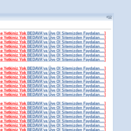
#
12
me Yetkiniz Yok
BEDAVA'ya Üye Ol Sitemizden Faydalan....
]
me Yetkiniz Yok
BEDAVA'ya Üye Ol Sitemizden Faydalan....
]
me Yetkiniz Yok
BEDAVA'ya Üye Ol Sitemizden Faydalan....
]
me Yetkiniz Yok
BEDAVA'ya Üye Ol Sitemizden Faydalan....
]
me Yetkiniz Yok
BEDAVA'ya Üye Ol Sitemizden Faydalan....
]
me Yetkiniz Yok
BEDAVA'ya Üye Ol Sitemizden Faydalan....
]
me Yetkiniz Yok
BEDAVA'ya Üye Ol Sitemizden Faydalan....
]
me Yetkiniz Yok
BEDAVA'ya Üye Ol Sitemizden Faydalan....
]
me Yetkiniz Yok
BEDAVA'ya Üye Ol Sitemizden Faydalan....
]
me Yetkiniz Yok
BEDAVA'ya Üye Ol Sitemizden Faydalan....
]
me Yetkiniz Yok
BEDAVA'ya Üye Ol Sitemizden Faydalan....
]
me Yetkiniz Yok
BEDAVA'ya Üye Ol Sitemizden Faydalan....
]
me Yetkiniz Yok
BEDAVA'ya Üye Ol Sitemizden Faydalan....
]
me Yetkiniz Yok
BEDAVA'ya Üye Ol Sitemizden Faydalan....
]
me Yetkiniz Yok
BEDAVA'ya Üye Ol Sitemizden Faydalan....
]
me Yetkiniz Yok
BEDAVA'ya Üye Ol Sitemizden Faydalan....
]
me Yetkiniz Yok
BEDAVA'ya Üye Ol Sitemizden Faydalan....
]
me Yetkiniz Yok
BEDAVA'ya Üye Ol Sitemizden Faydalan....
]
me Yetkiniz Yok
BEDAVA'ya Üye Ol Sitemizden Faydalan....
]
me Yetkiniz Yok
BEDAVA'ya Üye Ol Sitemizden Faydalan....
]
me Yetkiniz Yok
BEDAVA'ya Üye Ol Sitemizden Faydalan....
]