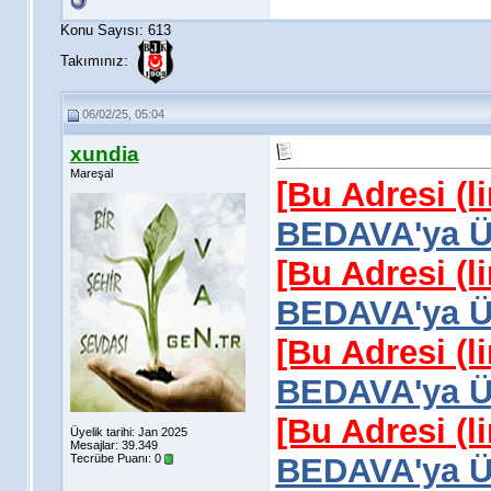
Konu Sayısı: 613
Takımınız:
06/02/25, 05:04
xundia
Mareşal
[Bu Adresi (l
BEDAVA'ya Üy
[Bu Adresi (l
BEDAVA'ya Üy
[Bu Adresi (l
BEDAVA'ya Üy
[Bu Adresi (l
Üyelik tarihi: Jan 2025
Mesajlar: 39.349
Tecrübe Puanı:
0
BEDAVA'ya Üy