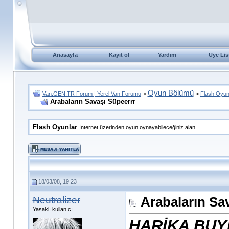
Anasayfa
Kayıt ol
Yardım
Üye Lis
Oyun Bölümü
Van.GEN.TR Forum | Yerel Van Forumu
>
>
Flash Oyun
Arabaların Savaşı Süpeerrr
Flash Oyunlar
İnternet üzerinden oyun oynayabileceğiniz alan...
18/03/08, 19:23
Neutralizer
Arabaların Sa
Yasaklı kullanıcı
HARİKA BUY