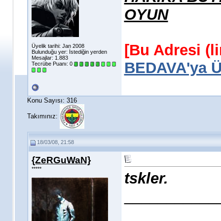
OYUN
[Bu Adresi (l
Üyelik tarihi: Jan 2008
Bulunduğu yer: İstediğin yerden
Mesajlar: 1.883
BEDAVA'ya Üy
Tecrübe Puanı:
0
Konu Sayısı: 316
Takımınız:
18/03/08, 21:58
{ZeRGuWaN}
*****
tskler.
___________