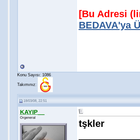
[Bu Adresi (l
BEDAVA'ya Üy
Konu Sayısı: 1086
Takımınız:
18/03/08, 22:51
KAYIP__
Orgeneral
tşkler
___________