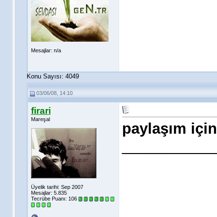
Mesajlar: n/a
Konu Sayısı: 4049
03/06/08, 14:10
firari
Mareşal
paylaşım için
___________
Üyelik tarihi: Sep 2007
Mesajlar: 5.835
Tecrübe Puanı:
106