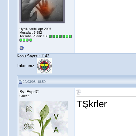
Üyelik tarihi: Apr 2007
Mesajlar: 3.982
Tecrübe Puanı:
108
Konu Sayısı: 1142
Takımınız:
22/03/08, 18:50
By_Espr!C
Guest
TŞkrler