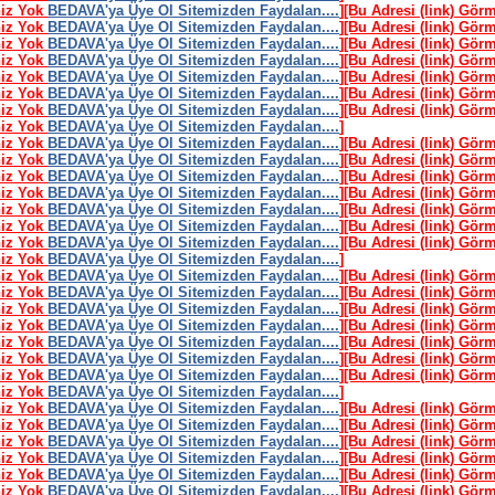
niz Yok
BEDAVA'ya Üye Ol Sitemizden Faydalan....
]
[Bu Adresi (link) Gör
niz Yok
BEDAVA'ya Üye Ol Sitemizden Faydalan....
]
[Bu Adresi (link) Gör
niz Yok
BEDAVA'ya Üye Ol Sitemizden Faydalan....
]
[Bu Adresi (link) Gör
niz Yok
BEDAVA'ya Üye Ol Sitemizden Faydalan....
]
[Bu Adresi (link) Gör
niz Yok
BEDAVA'ya Üye Ol Sitemizden Faydalan....
]
[Bu Adresi (link) Gör
niz Yok
BEDAVA'ya Üye Ol Sitemizden Faydalan....
]
[Bu Adresi (link) Gör
niz Yok
BEDAVA'ya Üye Ol Sitemizden Faydalan....
]
[Bu Adresi (link) Gör
niz Yok
BEDAVA'ya Üye Ol Sitemizden Faydalan....
]
niz Yok
BEDAVA'ya Üye Ol Sitemizden Faydalan....
]
[Bu Adresi (link) Gör
niz Yok
BEDAVA'ya Üye Ol Sitemizden Faydalan....
]
[Bu Adresi (link) Gör
niz Yok
BEDAVA'ya Üye Ol Sitemizden Faydalan....
]
[Bu Adresi (link) Gör
niz Yok
BEDAVA'ya Üye Ol Sitemizden Faydalan....
]
[Bu Adresi (link) Gör
niz Yok
BEDAVA'ya Üye Ol Sitemizden Faydalan....
]
[Bu Adresi (link) Gör
niz Yok
BEDAVA'ya Üye Ol Sitemizden Faydalan....
]
[Bu Adresi (link) Gör
niz Yok
BEDAVA'ya Üye Ol Sitemizden Faydalan....
]
[Bu Adresi (link) Gör
niz Yok
BEDAVA'ya Üye Ol Sitemizden Faydalan....
]
niz Yok
BEDAVA'ya Üye Ol Sitemizden Faydalan....
]
[Bu Adresi (link) Gör
niz Yok
BEDAVA'ya Üye Ol Sitemizden Faydalan....
]
[Bu Adresi (link) Gör
niz Yok
BEDAVA'ya Üye Ol Sitemizden Faydalan....
]
[Bu Adresi (link) Gör
niz Yok
BEDAVA'ya Üye Ol Sitemizden Faydalan....
]
[Bu Adresi (link) Gör
niz Yok
BEDAVA'ya Üye Ol Sitemizden Faydalan....
]
[Bu Adresi (link) Gör
niz Yok
BEDAVA'ya Üye Ol Sitemizden Faydalan....
]
[Bu Adresi (link) Gör
niz Yok
BEDAVA'ya Üye Ol Sitemizden Faydalan....
]
[Bu Adresi (link) Gör
niz Yok
BEDAVA'ya Üye Ol Sitemizden Faydalan....
]
niz Yok
BEDAVA'ya Üye Ol Sitemizden Faydalan....
]
[Bu Adresi (link) Gör
niz Yok
BEDAVA'ya Üye Ol Sitemizden Faydalan....
]
[Bu Adresi (link) Gör
niz Yok
BEDAVA'ya Üye Ol Sitemizden Faydalan....
]
[Bu Adresi (link) Gör
niz Yok
BEDAVA'ya Üye Ol Sitemizden Faydalan....
]
[Bu Adresi (link) Gör
niz Yok
BEDAVA'ya Üye Ol Sitemizden Faydalan....
]
[Bu Adresi (link) Gör
niz Yok
BEDAVA'ya Üye Ol Sitemizden Faydalan....
]
[Bu Adresi (link) Gör