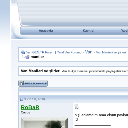
Anasayfa
Kayıt ol
Yard
Van
Van.GEN.TR Forum | Yerel Van Forumu
>
>
Van Manileri ve şiirleri
maniler
Van Manileri ve şiirleri
Van ile ilgili mani ve şiirleri burda paylaşabilirsiniz
30/11/08, 16:04
RoBaR
Çavuş
bişi anlamdım ama olsun paylşım
:d
__________________