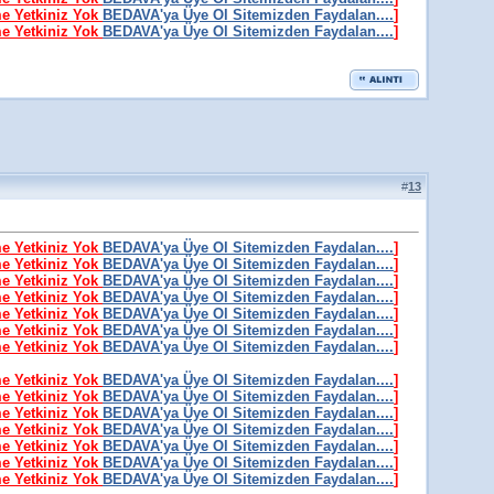
me Yetkiniz Yok
BEDAVA'ya Üye Ol Sitemizden Faydalan....
]
me Yetkiniz Yok
BEDAVA'ya Üye Ol Sitemizden Faydalan....
]
#
13
me Yetkiniz Yok
BEDAVA'ya Üye Ol Sitemizden Faydalan....
]
me Yetkiniz Yok
BEDAVA'ya Üye Ol Sitemizden Faydalan....
]
me Yetkiniz Yok
BEDAVA'ya Üye Ol Sitemizden Faydalan....
]
me Yetkiniz Yok
BEDAVA'ya Üye Ol Sitemizden Faydalan....
]
me Yetkiniz Yok
BEDAVA'ya Üye Ol Sitemizden Faydalan....
]
me Yetkiniz Yok
BEDAVA'ya Üye Ol Sitemizden Faydalan....
]
me Yetkiniz Yok
BEDAVA'ya Üye Ol Sitemizden Faydalan....
]
me Yetkiniz Yok
BEDAVA'ya Üye Ol Sitemizden Faydalan....
]
me Yetkiniz Yok
BEDAVA'ya Üye Ol Sitemizden Faydalan....
]
me Yetkiniz Yok
BEDAVA'ya Üye Ol Sitemizden Faydalan....
]
me Yetkiniz Yok
BEDAVA'ya Üye Ol Sitemizden Faydalan....
]
me Yetkiniz Yok
BEDAVA'ya Üye Ol Sitemizden Faydalan....
]
me Yetkiniz Yok
BEDAVA'ya Üye Ol Sitemizden Faydalan....
]
me Yetkiniz Yok
BEDAVA'ya Üye Ol Sitemizden Faydalan....
]