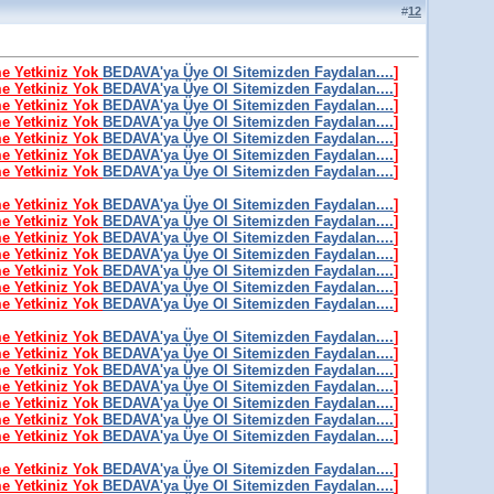
#
12
me Yetkiniz Yok
BEDAVA'ya Üye Ol Sitemizden Faydalan....
]
me Yetkiniz Yok
BEDAVA'ya Üye Ol Sitemizden Faydalan....
]
me Yetkiniz Yok
BEDAVA'ya Üye Ol Sitemizden Faydalan....
]
me Yetkiniz Yok
BEDAVA'ya Üye Ol Sitemizden Faydalan....
]
me Yetkiniz Yok
BEDAVA'ya Üye Ol Sitemizden Faydalan....
]
me Yetkiniz Yok
BEDAVA'ya Üye Ol Sitemizden Faydalan....
]
me Yetkiniz Yok
BEDAVA'ya Üye Ol Sitemizden Faydalan....
]
me Yetkiniz Yok
BEDAVA'ya Üye Ol Sitemizden Faydalan....
]
me Yetkiniz Yok
BEDAVA'ya Üye Ol Sitemizden Faydalan....
]
me Yetkiniz Yok
BEDAVA'ya Üye Ol Sitemizden Faydalan....
]
me Yetkiniz Yok
BEDAVA'ya Üye Ol Sitemizden Faydalan....
]
me Yetkiniz Yok
BEDAVA'ya Üye Ol Sitemizden Faydalan....
]
me Yetkiniz Yok
BEDAVA'ya Üye Ol Sitemizden Faydalan....
]
me Yetkiniz Yok
BEDAVA'ya Üye Ol Sitemizden Faydalan....
]
me Yetkiniz Yok
BEDAVA'ya Üye Ol Sitemizden Faydalan....
]
me Yetkiniz Yok
BEDAVA'ya Üye Ol Sitemizden Faydalan....
]
me Yetkiniz Yok
BEDAVA'ya Üye Ol Sitemizden Faydalan....
]
me Yetkiniz Yok
BEDAVA'ya Üye Ol Sitemizden Faydalan....
]
me Yetkiniz Yok
BEDAVA'ya Üye Ol Sitemizden Faydalan....
]
me Yetkiniz Yok
BEDAVA'ya Üye Ol Sitemizden Faydalan....
]
me Yetkiniz Yok
BEDAVA'ya Üye Ol Sitemizden Faydalan....
]
me Yetkiniz Yok
BEDAVA'ya Üye Ol Sitemizden Faydalan....
]
me Yetkiniz Yok
BEDAVA'ya Üye Ol Sitemizden Faydalan....
]