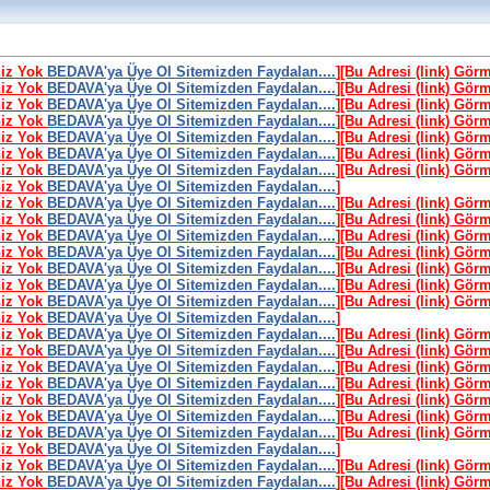
niz Yok
BEDAVA'ya Üye Ol Sitemizden Faydalan....
]
[Bu Adresi (link) Gör
niz Yok
BEDAVA'ya Üye Ol Sitemizden Faydalan....
]
[Bu Adresi (link) Gör
niz Yok
BEDAVA'ya Üye Ol Sitemizden Faydalan....
]
[Bu Adresi (link) Gör
niz Yok
BEDAVA'ya Üye Ol Sitemizden Faydalan....
]
[Bu Adresi (link) Gör
niz Yok
BEDAVA'ya Üye Ol Sitemizden Faydalan....
]
[Bu Adresi (link) Gör
niz Yok
BEDAVA'ya Üye Ol Sitemizden Faydalan....
]
[Bu Adresi (link) Gör
niz Yok
BEDAVA'ya Üye Ol Sitemizden Faydalan....
]
[Bu Adresi (link) Gör
niz Yok
BEDAVA'ya Üye Ol Sitemizden Faydalan....
]
niz Yok
BEDAVA'ya Üye Ol Sitemizden Faydalan....
]
[Bu Adresi (link) Gör
niz Yok
BEDAVA'ya Üye Ol Sitemizden Faydalan....
]
[Bu Adresi (link) Gör
niz Yok
BEDAVA'ya Üye Ol Sitemizden Faydalan....
]
[Bu Adresi (link) Gör
niz Yok
BEDAVA'ya Üye Ol Sitemizden Faydalan....
]
[Bu Adresi (link) Gör
niz Yok
BEDAVA'ya Üye Ol Sitemizden Faydalan....
]
[Bu Adresi (link) Gör
niz Yok
BEDAVA'ya Üye Ol Sitemizden Faydalan....
]
[Bu Adresi (link) Gör
niz Yok
BEDAVA'ya Üye Ol Sitemizden Faydalan....
]
[Bu Adresi (link) Gör
niz Yok
BEDAVA'ya Üye Ol Sitemizden Faydalan....
]
niz Yok
BEDAVA'ya Üye Ol Sitemizden Faydalan....
]
[Bu Adresi (link) Gör
niz Yok
BEDAVA'ya Üye Ol Sitemizden Faydalan....
]
[Bu Adresi (link) Gör
niz Yok
BEDAVA'ya Üye Ol Sitemizden Faydalan....
]
[Bu Adresi (link) Gör
niz Yok
BEDAVA'ya Üye Ol Sitemizden Faydalan....
]
[Bu Adresi (link) Gör
niz Yok
BEDAVA'ya Üye Ol Sitemizden Faydalan....
]
[Bu Adresi (link) Gör
niz Yok
BEDAVA'ya Üye Ol Sitemizden Faydalan....
]
[Bu Adresi (link) Gör
niz Yok
BEDAVA'ya Üye Ol Sitemizden Faydalan....
]
[Bu Adresi (link) Gör
niz Yok
BEDAVA'ya Üye Ol Sitemizden Faydalan....
]
niz Yok
BEDAVA'ya Üye Ol Sitemizden Faydalan....
]
[Bu Adresi (link) Gör
niz Yok
BEDAVA'ya Üye Ol Sitemizden Faydalan....
]
[Bu Adresi (link) Gör