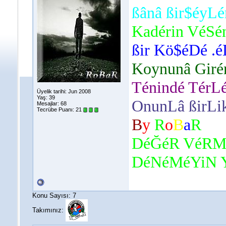
ßânâ ßir$éyL
Kadérin VéSé
ßir Kö$éDé .éL
Koynunâ Giré
Ténindé TérLé
Üyelik tarihi: Jun 2008
Yaş: 39
OnunLâ ßirLik
Mesajlar: 68
Tecrübe Puanı:
21
B
y
R
o
B
a
R
DéĞéR VéRMé
DéNéMéYiN Ya
Konu Sayısı: 7
Takımınız: