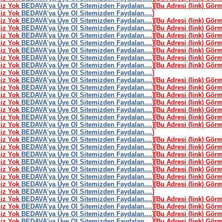
niz Yok
BEDAVA'ya Üye Ol Sitemizden Faydalan....
]
[Bu Adresi (link) Gör
niz Yok
BEDAVA'ya Üye Ol Sitemizden Faydalan....
]
niz Yok
BEDAVA'ya Üye Ol Sitemizden Faydalan....
]
[Bu Adresi (link) Gör
niz Yok
BEDAVA'ya Üye Ol Sitemizden Faydalan....
]
[Bu Adresi (link) Gör
niz Yok
BEDAVA'ya Üye Ol Sitemizden Faydalan....
]
[Bu Adresi (link) Gör
niz Yok
BEDAVA'ya Üye Ol Sitemizden Faydalan....
]
[Bu Adresi (link) Gör
niz Yok
BEDAVA'ya Üye Ol Sitemizden Faydalan....
]
[Bu Adresi (link) Gör
niz Yok
BEDAVA'ya Üye Ol Sitemizden Faydalan....
]
[Bu Adresi (link) Gör
niz Yok
BEDAVA'ya Üye Ol Sitemizden Faydalan....
]
[Bu Adresi (link) Gör
niz Yok
BEDAVA'ya Üye Ol Sitemizden Faydalan....
]
niz Yok
BEDAVA'ya Üye Ol Sitemizden Faydalan....
]
[Bu Adresi (link) Gör
niz Yok
BEDAVA'ya Üye Ol Sitemizden Faydalan....
]
[Bu Adresi (link) Gör
niz Yok
BEDAVA'ya Üye Ol Sitemizden Faydalan....
]
[Bu Adresi (link) Gör
niz Yok
BEDAVA'ya Üye Ol Sitemizden Faydalan....
]
[Bu Adresi (link) Gör
niz Yok
BEDAVA'ya Üye Ol Sitemizden Faydalan....
]
[Bu Adresi (link) Gör
niz Yok
BEDAVA'ya Üye Ol Sitemizden Faydalan....
]
[Bu Adresi (link) Gör
niz Yok
BEDAVA'ya Üye Ol Sitemizden Faydalan....
]
[Bu Adresi (link) Gör
niz Yok
BEDAVA'ya Üye Ol Sitemizden Faydalan....
]
niz Yok
BEDAVA'ya Üye Ol Sitemizden Faydalan....
]
[Bu Adresi (link) Gör
niz Yok
BEDAVA'ya Üye Ol Sitemizden Faydalan....
]
[Bu Adresi (link) Gör
niz Yok
BEDAVA'ya Üye Ol Sitemizden Faydalan....
]
[Bu Adresi (link) Gör
niz Yok
BEDAVA'ya Üye Ol Sitemizden Faydalan....
]
[Bu Adresi (link) Gör
niz Yok
BEDAVA'ya Üye Ol Sitemizden Faydalan....
]
[Bu Adresi (link) Gör
niz Yok
BEDAVA'ya Üye Ol Sitemizden Faydalan....
]
[Bu Adresi (link) Gör
niz Yok
BEDAVA'ya Üye Ol Sitemizden Faydalan....
]
[Bu Adresi (link) Gör
niz Yok
BEDAVA'ya Üye Ol Sitemizden Faydalan....
]
niz Yok
BEDAVA'ya Üye Ol Sitemizden Faydalan....
]
[Bu Adresi (link) Gör
niz Yok
BEDAVA'ya Üye Ol Sitemizden Faydalan....
]
[Bu Adresi (link) Gör
niz Yok
BEDAVA'ya Üye Ol Sitemizden Faydalan....
]
[Bu Adresi (link) Gör
niz Yok
BEDAVA'ya Üye Ol Sitemizden Faydalan....
]
[Bu Adresi (link) Gör