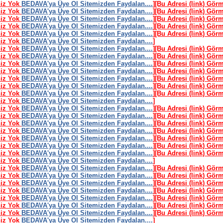
niz Yok
BEDAVA'ya Üye Ol Sitemizden Faydalan....
]
[Bu Adresi (link) Gör
niz Yok
BEDAVA'ya Üye Ol Sitemizden Faydalan....
]
[Bu Adresi (link) Gör
niz Yok
BEDAVA'ya Üye Ol Sitemizden Faydalan....
]
[Bu Adresi (link) Gör
niz Yok
BEDAVA'ya Üye Ol Sitemizden Faydalan....
]
[Bu Adresi (link) Gör
niz Yok
BEDAVA'ya Üye Ol Sitemizden Faydalan....
]
[Bu Adresi (link) Gör
niz Yok
BEDAVA'ya Üye Ol Sitemizden Faydalan....
]
niz Yok
BEDAVA'ya Üye Ol Sitemizden Faydalan....
]
[Bu Adresi (link) Gör
niz Yok
BEDAVA'ya Üye Ol Sitemizden Faydalan....
]
[Bu Adresi (link) Gör
niz Yok
BEDAVA'ya Üye Ol Sitemizden Faydalan....
]
[Bu Adresi (link) Gör
niz Yok
BEDAVA'ya Üye Ol Sitemizden Faydalan....
]
[Bu Adresi (link) Gör
niz Yok
BEDAVA'ya Üye Ol Sitemizden Faydalan....
]
[Bu Adresi (link) Gör
niz Yok
BEDAVA'ya Üye Ol Sitemizden Faydalan....
]
[Bu Adresi (link) Gör
niz Yok
BEDAVA'ya Üye Ol Sitemizden Faydalan....
]
[Bu Adresi (link) Gör
niz Yok
BEDAVA'ya Üye Ol Sitemizden Faydalan....
]
niz Yok
BEDAVA'ya Üye Ol Sitemizden Faydalan....
]
[Bu Adresi (link) Gör
niz Yok
BEDAVA'ya Üye Ol Sitemizden Faydalan....
]
[Bu Adresi (link) Gör
niz Yok
BEDAVA'ya Üye Ol Sitemizden Faydalan....
]
[Bu Adresi (link) Gör
niz Yok
BEDAVA'ya Üye Ol Sitemizden Faydalan....
]
[Bu Adresi (link) Gör
niz Yok
BEDAVA'ya Üye Ol Sitemizden Faydalan....
]
[Bu Adresi (link) Gör
niz Yok
BEDAVA'ya Üye Ol Sitemizden Faydalan....
]
[Bu Adresi (link) Gör
niz Yok
BEDAVA'ya Üye Ol Sitemizden Faydalan....
]
[Bu Adresi (link) Gör
niz Yok
BEDAVA'ya Üye Ol Sitemizden Faydalan....
]
niz Yok
BEDAVA'ya Üye Ol Sitemizden Faydalan....
]
[Bu Adresi (link) Gör
niz Yok
BEDAVA'ya Üye Ol Sitemizden Faydalan....
]
[Bu Adresi (link) Gör
niz Yok
BEDAVA'ya Üye Ol Sitemizden Faydalan....
]
[Bu Adresi (link) Gör
niz Yok
BEDAVA'ya Üye Ol Sitemizden Faydalan....
]
[Bu Adresi (link) Gör
niz Yok
BEDAVA'ya Üye Ol Sitemizden Faydalan....
]
[Bu Adresi (link) Gör
niz Yok
BEDAVA'ya Üye Ol Sitemizden Faydalan....
]
[Bu Adresi (link) Gör
niz Yok
BEDAVA'ya Üye Ol Sitemizden Faydalan....
]
[Bu Adresi (link) Gör
niz Yok
BEDAVA'ya Üye Ol Sitemizden Faydalan....
]