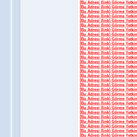
[Bu Adresi (link) Görme Yetki
[Bu Adresi (link) Görme Yetki
[Bu Adresi (link) Görme Yetki
[Bu Adresi (link) Görme Yetki
[Bu Adresi (link) Görme Yetki
[Bu Adresi (link) Görme Yetki
[Bu Adresi (link) Görme Yetki
[Bu Adresi (link) Görme Yetki
[Bu Adresi (link) Görme Yetki
[Bu Adresi (link) Görme Yetki
[Bu Adresi (link) Görme Yetki
[Bu Adresi (link) Görme Yetki
[Bu Adresi (link) Görme Yetki
[Bu Adresi (link) Görme Yetki
[Bu Adresi (link) Görme Yetki
[Bu Adresi (link) Görme Yetki
[Bu Adresi (link) Görme Yetki
[Bu Adresi (link) Görme Yetki
[Bu Adresi (link) Görme Yetki
[Bu Adresi (link) Görme Yetki
[Bu Adresi (link) Görme Yetki
[Bu Adresi (link) Görme Yetki
[Bu Adresi (link) Görme Yetki
[Bu Adresi (link) Görme Yetki
[Bu Adresi (link) Görme Yetki
[Bu Adresi (link) Görme Yetki
[Bu Adresi (link) Görme Yetki
[Bu Adresi (link) Görme Yetki
[Bu Adresi (link) Görme Yetki
[Bu Adresi (link) Görme Yetki