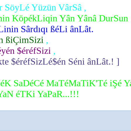
ér SöyLé Yüzün VârSâ
,
nin KöpékLiqin Yân Yânâ DurSun
inin Sârdıqı ßéLi ânLât.
n ßiÇimSizi
,
yén $éréfSizi
,
te $éréfSizLé$én Séni ânLât.! ]
K SaDéCé MaTéMaTiK'Té iŞé Y
N éTKi YaPaR...!!!