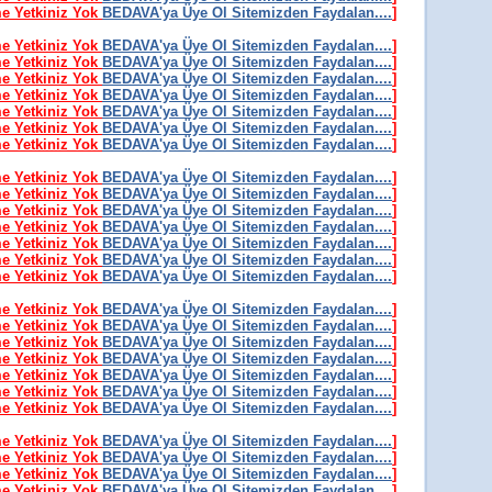
me Yetkiniz Yok
BEDAVA'ya Üye Ol Sitemizden Faydalan....
]
me Yetkiniz Yok
BEDAVA'ya Üye Ol Sitemizden Faydalan....
]
me Yetkiniz Yok
BEDAVA'ya Üye Ol Sitemizden Faydalan....
]
me Yetkiniz Yok
BEDAVA'ya Üye Ol Sitemizden Faydalan....
]
me Yetkiniz Yok
BEDAVA'ya Üye Ol Sitemizden Faydalan....
]
me Yetkiniz Yok
BEDAVA'ya Üye Ol Sitemizden Faydalan....
]
me Yetkiniz Yok
BEDAVA'ya Üye Ol Sitemizden Faydalan....
]
me Yetkiniz Yok
BEDAVA'ya Üye Ol Sitemizden Faydalan....
]
me Yetkiniz Yok
BEDAVA'ya Üye Ol Sitemizden Faydalan....
]
me Yetkiniz Yok
BEDAVA'ya Üye Ol Sitemizden Faydalan....
]
me Yetkiniz Yok
BEDAVA'ya Üye Ol Sitemizden Faydalan....
]
me Yetkiniz Yok
BEDAVA'ya Üye Ol Sitemizden Faydalan....
]
me Yetkiniz Yok
BEDAVA'ya Üye Ol Sitemizden Faydalan....
]
me Yetkiniz Yok
BEDAVA'ya Üye Ol Sitemizden Faydalan....
]
me Yetkiniz Yok
BEDAVA'ya Üye Ol Sitemizden Faydalan....
]
me Yetkiniz Yok
BEDAVA'ya Üye Ol Sitemizden Faydalan....
]
me Yetkiniz Yok
BEDAVA'ya Üye Ol Sitemizden Faydalan....
]
me Yetkiniz Yok
BEDAVA'ya Üye Ol Sitemizden Faydalan....
]
me Yetkiniz Yok
BEDAVA'ya Üye Ol Sitemizden Faydalan....
]
me Yetkiniz Yok
BEDAVA'ya Üye Ol Sitemizden Faydalan....
]
me Yetkiniz Yok
BEDAVA'ya Üye Ol Sitemizden Faydalan....
]
me Yetkiniz Yok
BEDAVA'ya Üye Ol Sitemizden Faydalan....
]
me Yetkiniz Yok
BEDAVA'ya Üye Ol Sitemizden Faydalan....
]
me Yetkiniz Yok
BEDAVA'ya Üye Ol Sitemizden Faydalan....
]
me Yetkiniz Yok
BEDAVA'ya Üye Ol Sitemizden Faydalan....
]
me Yetkiniz Yok
BEDAVA'ya Üye Ol Sitemizden Faydalan....
]