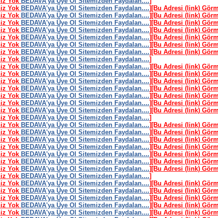
niz Yok
BEDAVA'ya Üye Ol Sitemizden Faydalan....
]
niz Yok
BEDAVA'ya Üye Ol Sitemizden Faydalan....
]
[Bu Adresi (link) Gör
niz Yok
BEDAVA'ya Üye Ol Sitemizden Faydalan....
]
[Bu Adresi (link) Gör
niz Yok
BEDAVA'ya Üye Ol Sitemizden Faydalan....
]
[Bu Adresi (link) Gör
niz Yok
BEDAVA'ya Üye Ol Sitemizden Faydalan....
]
[Bu Adresi (link) Gör
niz Yok
BEDAVA'ya Üye Ol Sitemizden Faydalan....
]
[Bu Adresi (link) Gör
niz Yok
BEDAVA'ya Üye Ol Sitemizden Faydalan....
]
[Bu Adresi (link) Gör
niz Yok
BEDAVA'ya Üye Ol Sitemizden Faydalan....
]
[Bu Adresi (link) Gör
niz Yok
BEDAVA'ya Üye Ol Sitemizden Faydalan....
]
niz Yok
BEDAVA'ya Üye Ol Sitemizden Faydalan....
]
[Bu Adresi (link) Gör
niz Yok
BEDAVA'ya Üye Ol Sitemizden Faydalan....
]
[Bu Adresi (link) Gör
niz Yok
BEDAVA'ya Üye Ol Sitemizden Faydalan....
]
[Bu Adresi (link) Gör
niz Yok
BEDAVA'ya Üye Ol Sitemizden Faydalan....
]
[Bu Adresi (link) Gör
niz Yok
BEDAVA'ya Üye Ol Sitemizden Faydalan....
]
[Bu Adresi (link) Gör
niz Yok
BEDAVA'ya Üye Ol Sitemizden Faydalan....
]
[Bu Adresi (link) Gör
niz Yok
BEDAVA'ya Üye Ol Sitemizden Faydalan....
]
[Bu Adresi (link) Gör
niz Yok
BEDAVA'ya Üye Ol Sitemizden Faydalan....
]
niz Yok
BEDAVA'ya Üye Ol Sitemizden Faydalan....
]
[Bu Adresi (link) Gör
niz Yok
BEDAVA'ya Üye Ol Sitemizden Faydalan....
]
[Bu Adresi (link) Gör
niz Yok
BEDAVA'ya Üye Ol Sitemizden Faydalan....
]
[Bu Adresi (link) Gör
niz Yok
BEDAVA'ya Üye Ol Sitemizden Faydalan....
]
[Bu Adresi (link) Gör
niz Yok
BEDAVA'ya Üye Ol Sitemizden Faydalan....
]
[Bu Adresi (link) Gör
niz Yok
BEDAVA'ya Üye Ol Sitemizden Faydalan....
]
[Bu Adresi (link) Gör
niz Yok
BEDAVA'ya Üye Ol Sitemizden Faydalan....
]
[Bu Adresi (link) Gör
niz Yok
BEDAVA'ya Üye Ol Sitemizden Faydalan....
]
niz Yok
BEDAVA'ya Üye Ol Sitemizden Faydalan....
]
[Bu Adresi (link) Gör
niz Yok
BEDAVA'ya Üye Ol Sitemizden Faydalan....
]
[Bu Adresi (link) Gör
niz Yok
BEDAVA'ya Üye Ol Sitemizden Faydalan....
]
[Bu Adresi (link) Gör
niz Yok
BEDAVA'ya Üye Ol Sitemizden Faydalan....
]
[Bu Adresi (link) Gör
niz Yok
BEDAVA'ya Üye Ol Sitemizden Faydalan....
]
[Bu Adresi (link) Gör