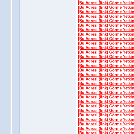
[Bu Adresi (link) Görme Yetki
[Bu Adresi (link) Görme Yetki
[Bu Adresi (link) Görme Yetki
[Bu Adresi (link) Görme Yetki
[Bu Adresi (link) Görme Yetki
[Bu Adresi (link) Görme Yetki
[Bu Adresi (link) Görme Yetki
[Bu Adresi (link) Görme Yetki
[Bu Adresi (link) Görme Yetki
[Bu Adresi (link) Görme Yetki
[Bu Adresi (link) Görme Yetki
[Bu Adresi (link) Görme Yetki
[Bu Adresi (link) Görme Yetki
[Bu Adresi (link) Görme Yetki
[Bu Adresi (link) Görme Yetki
[Bu Adresi (link) Görme Yetki
[Bu Adresi (link) Görme Yetki
[Bu Adresi (link) Görme Yetki
[Bu Adresi (link) Görme Yetki
[Bu Adresi (link) Görme Yetki
[Bu Adresi (link) Görme Yetki
[Bu Adresi (link) Görme Yetki
[Bu Adresi (link) Görme Yetki
[Bu Adresi (link) Görme Yetki
[Bu Adresi (link) Görme Yetki
[Bu Adresi (link) Görme Yetki
[Bu Adresi (link) Görme Yetki
[Bu Adresi (link) Görme Yetki
[Bu Adresi (link) Görme Yetki
[Bu Adresi (link) Görme Yetki