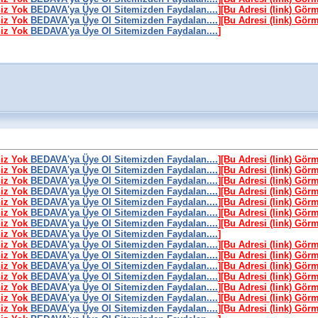
niz Yok
BEDAVA'ya Üye Ol Sitemizden Faydalan....
]
[Bu Adresi (link) Gör
niz Yok
BEDAVA'ya Üye Ol Sitemizden Faydalan....
]
[Bu Adresi (link) Gör
niz Yok
BEDAVA'ya Üye Ol Sitemizden Faydalan....
]
niz Yok
BEDAVA'ya Üye Ol Sitemizden Faydalan....
]
[Bu Adresi (link) Gör
niz Yok
BEDAVA'ya Üye Ol Sitemizden Faydalan....
]
[Bu Adresi (link) Gör
niz Yok
BEDAVA'ya Üye Ol Sitemizden Faydalan....
]
[Bu Adresi (link) Gör
niz Yok
BEDAVA'ya Üye Ol Sitemizden Faydalan....
]
[Bu Adresi (link) Gör
niz Yok
BEDAVA'ya Üye Ol Sitemizden Faydalan....
]
[Bu Adresi (link) Gör
niz Yok
BEDAVA'ya Üye Ol Sitemizden Faydalan....
]
[Bu Adresi (link) Gör
niz Yok
BEDAVA'ya Üye Ol Sitemizden Faydalan....
]
[Bu Adresi (link) Gör
niz Yok
BEDAVA'ya Üye Ol Sitemizden Faydalan....
]
niz Yok
BEDAVA'ya Üye Ol Sitemizden Faydalan....
]
[Bu Adresi (link) Gör
niz Yok
BEDAVA'ya Üye Ol Sitemizden Faydalan....
]
[Bu Adresi (link) Gör
niz Yok
BEDAVA'ya Üye Ol Sitemizden Faydalan....
]
[Bu Adresi (link) Gör
niz Yok
BEDAVA'ya Üye Ol Sitemizden Faydalan....
]
[Bu Adresi (link) Gör
niz Yok
BEDAVA'ya Üye Ol Sitemizden Faydalan....
]
[Bu Adresi (link) Gör
niz Yok
BEDAVA'ya Üye Ol Sitemizden Faydalan....
]
[Bu Adresi (link) Gör
niz Yok
BEDAVA'ya Üye Ol Sitemizden Faydalan....
]
[Bu Adresi (link) Gör