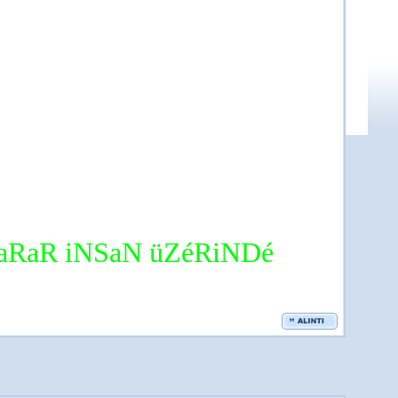
aRaR iNSaN üZéRiNDé