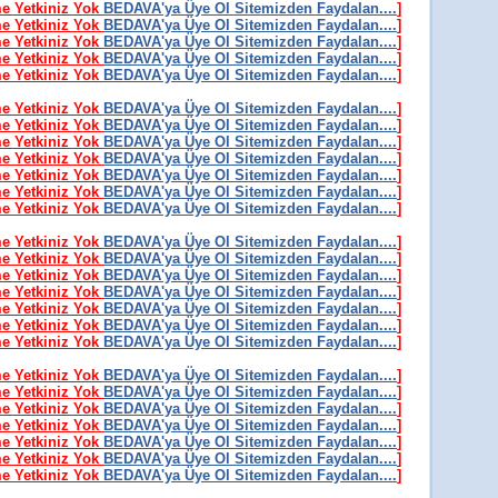
me Yetkiniz Yok
BEDAVA'ya Üye Ol Sitemizden Faydalan....
]
me Yetkiniz Yok
BEDAVA'ya Üye Ol Sitemizden Faydalan....
]
me Yetkiniz Yok
BEDAVA'ya Üye Ol Sitemizden Faydalan....
]
me Yetkiniz Yok
BEDAVA'ya Üye Ol Sitemizden Faydalan....
]
me Yetkiniz Yok
BEDAVA'ya Üye Ol Sitemizden Faydalan....
]
me Yetkiniz Yok
BEDAVA'ya Üye Ol Sitemizden Faydalan....
]
me Yetkiniz Yok
BEDAVA'ya Üye Ol Sitemizden Faydalan....
]
me Yetkiniz Yok
BEDAVA'ya Üye Ol Sitemizden Faydalan....
]
me Yetkiniz Yok
BEDAVA'ya Üye Ol Sitemizden Faydalan....
]
me Yetkiniz Yok
BEDAVA'ya Üye Ol Sitemizden Faydalan....
]
me Yetkiniz Yok
BEDAVA'ya Üye Ol Sitemizden Faydalan....
]
me Yetkiniz Yok
BEDAVA'ya Üye Ol Sitemizden Faydalan....
]
me Yetkiniz Yok
BEDAVA'ya Üye Ol Sitemizden Faydalan....
]
me Yetkiniz Yok
BEDAVA'ya Üye Ol Sitemizden Faydalan....
]
me Yetkiniz Yok
BEDAVA'ya Üye Ol Sitemizden Faydalan....
]
me Yetkiniz Yok
BEDAVA'ya Üye Ol Sitemizden Faydalan....
]
me Yetkiniz Yok
BEDAVA'ya Üye Ol Sitemizden Faydalan....
]
me Yetkiniz Yok
BEDAVA'ya Üye Ol Sitemizden Faydalan....
]
me Yetkiniz Yok
BEDAVA'ya Üye Ol Sitemizden Faydalan....
]
me Yetkiniz Yok
BEDAVA'ya Üye Ol Sitemizden Faydalan....
]
me Yetkiniz Yok
BEDAVA'ya Üye Ol Sitemizden Faydalan....
]
me Yetkiniz Yok
BEDAVA'ya Üye Ol Sitemizden Faydalan....
]
me Yetkiniz Yok
BEDAVA'ya Üye Ol Sitemizden Faydalan....
]
me Yetkiniz Yok
BEDAVA'ya Üye Ol Sitemizden Faydalan....
]
me Yetkiniz Yok
BEDAVA'ya Üye Ol Sitemizden Faydalan....
]
me Yetkiniz Yok
BEDAVA'ya Üye Ol Sitemizden Faydalan....
]