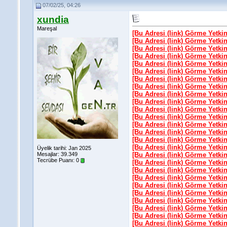
07/02/25, 04:26
xundia
Mareşal
[Bu Adresi (link) Görme Yetki
[Bu Adresi (link) Görme Yetki
[Bu Adresi (link) Görme Yetki
[Bu Adresi (link) Görme Yetki
[Bu Adresi (link) Görme Yetki
[Bu Adresi (link) Görme Yetki
[Bu Adresi (link) Görme Yetki
[Bu Adresi (link) Görme Yetki
[Bu Adresi (link) Görme Yetki
[Bu Adresi (link) Görme Yetki
[Bu Adresi (link) Görme Yetki
[Bu Adresi (link) Görme Yetki
[Bu Adresi (link) Görme Yetki
[Bu Adresi (link) Görme Yetki
[Bu Adresi (link) Görme Yetki
[Bu Adresi (link) Görme Yetki
Üyelik tarihi: Jan 2025
Mesajlar: 39.349
[Bu Adresi (link) Görme Yetki
Tecrübe Puanı:
0
[Bu Adresi (link) Görme Yetki
[Bu Adresi (link) Görme Yetki
[Bu Adresi (link) Görme Yetki
[Bu Adresi (link) Görme Yetki
[Bu Adresi (link) Görme Yetki
[Bu Adresi (link) Görme Yetki
[Bu Adresi (link) Görme Yetki
[Bu Adresi (link) Görme Yetki
[Bu Adresi (link) Görme Yetki