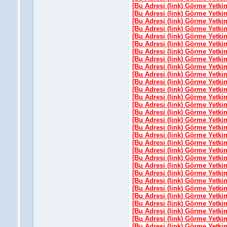
[Bu Adresi (link) Görme Yetki
[Bu Adresi (link) Görme Yetki
[Bu Adresi (link) Görme Yetki
[Bu Adresi (link) Görme Yetki
[Bu Adresi (link) Görme Yetki
[Bu Adresi (link) Görme Yetki
[Bu Adresi (link) Görme Yetki
[Bu Adresi (link) Görme Yetki
[Bu Adresi (link) Görme Yetki
[Bu Adresi (link) Görme Yetki
[Bu Adresi (link) Görme Yetki
[Bu Adresi (link) Görme Yetki
[Bu Adresi (link) Görme Yetki
[Bu Adresi (link) Görme Yetki
[Bu Adresi (link) Görme Yetki
[Bu Adresi (link) Görme Yetki
[Bu Adresi (link) Görme Yetki
[Bu Adresi (link) Görme Yetki
[Bu Adresi (link) Görme Yetki
[Bu Adresi (link) Görme Yetki
[Bu Adresi (link) Görme Yetki
[Bu Adresi (link) Görme Yetki
[Bu Adresi (link) Görme Yetki
[Bu Adresi (link) Görme Yetki
[Bu Adresi (link) Görme Yetki
[Bu Adresi (link) Görme Yetki
[Bu Adresi (link) Görme Yetki
[Bu Adresi (link) Görme Yetki
[Bu Adresi (link) Görme Yetki
[Bu Adresi (link) Görme Yetki