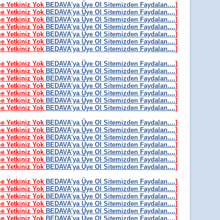
me Yetkiniz Yok
BEDAVA'ya Üye Ol Sitemizden Faydalan....
]
me Yetkiniz Yok
BEDAVA'ya Üye Ol Sitemizden Faydalan....
]
me Yetkiniz Yok
BEDAVA'ya Üye Ol Sitemizden Faydalan....
]
me Yetkiniz Yok
BEDAVA'ya Üye Ol Sitemizden Faydalan....
]
me Yetkiniz Yok
BEDAVA'ya Üye Ol Sitemizden Faydalan....
]
me Yetkiniz Yok
BEDAVA'ya Üye Ol Sitemizden Faydalan....
]
me Yetkiniz Yok
BEDAVA'ya Üye Ol Sitemizden Faydalan....
]
me Yetkiniz Yok
BEDAVA'ya Üye Ol Sitemizden Faydalan....
]
me Yetkiniz Yok
BEDAVA'ya Üye Ol Sitemizden Faydalan....
]
me Yetkiniz Yok
BEDAVA'ya Üye Ol Sitemizden Faydalan....
]
me Yetkiniz Yok
BEDAVA'ya Üye Ol Sitemizden Faydalan....
]
me Yetkiniz Yok
BEDAVA'ya Üye Ol Sitemizden Faydalan....
]
me Yetkiniz Yok
BEDAVA'ya Üye Ol Sitemizden Faydalan....
]
me Yetkiniz Yok
BEDAVA'ya Üye Ol Sitemizden Faydalan....
]
me Yetkiniz Yok
BEDAVA'ya Üye Ol Sitemizden Faydalan....
]
me Yetkiniz Yok
BEDAVA'ya Üye Ol Sitemizden Faydalan....
]
me Yetkiniz Yok
BEDAVA'ya Üye Ol Sitemizden Faydalan....
]
me Yetkiniz Yok
BEDAVA'ya Üye Ol Sitemizden Faydalan....
]
me Yetkiniz Yok
BEDAVA'ya Üye Ol Sitemizden Faydalan....
]
me Yetkiniz Yok
BEDAVA'ya Üye Ol Sitemizden Faydalan....
]
me Yetkiniz Yok
BEDAVA'ya Üye Ol Sitemizden Faydalan....
]
me Yetkiniz Yok
BEDAVA'ya Üye Ol Sitemizden Faydalan....
]
me Yetkiniz Yok
BEDAVA'ya Üye Ol Sitemizden Faydalan....
]
me Yetkiniz Yok
BEDAVA'ya Üye Ol Sitemizden Faydalan....
]
me Yetkiniz Yok
BEDAVA'ya Üye Ol Sitemizden Faydalan....
]
me Yetkiniz Yok
BEDAVA'ya Üye Ol Sitemizden Faydalan....
]
me Yetkiniz Yok
BEDAVA'ya Üye Ol Sitemizden Faydalan....
]