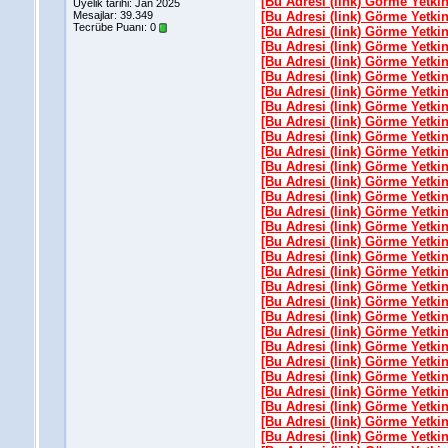
[Bu Adresi (link) Görme Yetki
Üyelik tarihi: Jan 2025
Mesajlar: 39.349
[Bu Adresi (link) Görme Yetki
Tecrübe Puanı:
0
[Bu Adresi (link) Görme Yetki
[Bu Adresi (link) Görme Yetki
[Bu Adresi (link) Görme Yetki
[Bu Adresi (link) Görme Yetki
[Bu Adresi (link) Görme Yetki
[Bu Adresi (link) Görme Yetki
[Bu Adresi (link) Görme Yetki
[Bu Adresi (link) Görme Yetki
[Bu Adresi (link) Görme Yetki
[Bu Adresi (link) Görme Yetki
[Bu Adresi (link) Görme Yetki
[Bu Adresi (link) Görme Yetki
[Bu Adresi (link) Görme Yetki
[Bu Adresi (link) Görme Yetki
[Bu Adresi (link) Görme Yetki
[Bu Adresi (link) Görme Yetki
[Bu Adresi (link) Görme Yetki
[Bu Adresi (link) Görme Yetki
[Bu Adresi (link) Görme Yetki
[Bu Adresi (link) Görme Yetki
[Bu Adresi (link) Görme Yetki
[Bu Adresi (link) Görme Yetki
[Bu Adresi (link) Görme Yetki
[Bu Adresi (link) Görme Yetki
[Bu Adresi (link) Görme Yetki
[Bu Adresi (link) Görme Yetki
[Bu Adresi (link) Görme Yetki
[Bu Adresi (link) Görme Yetki