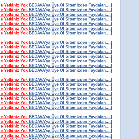
me Yetkiniz Yok
BEDAVA'ya Üye Ol Sitemizden Faydalan....
]
me Yetkiniz Yok
BEDAVA'ya Üye Ol Sitemizden Faydalan....
]
me Yetkiniz Yok
BEDAVA'ya Üye Ol Sitemizden Faydalan....
]
me Yetkiniz Yok
BEDAVA'ya Üye Ol Sitemizden Faydalan....
]
me Yetkiniz Yok
BEDAVA'ya Üye Ol Sitemizden Faydalan....
]
me Yetkiniz Yok
BEDAVA'ya Üye Ol Sitemizden Faydalan....
]
me Yetkiniz Yok
BEDAVA'ya Üye Ol Sitemizden Faydalan....
]
me Yetkiniz Yok
BEDAVA'ya Üye Ol Sitemizden Faydalan....
]
me Yetkiniz Yok
BEDAVA'ya Üye Ol Sitemizden Faydalan....
]
me Yetkiniz Yok
BEDAVA'ya Üye Ol Sitemizden Faydalan....
]
me Yetkiniz Yok
BEDAVA'ya Üye Ol Sitemizden Faydalan....
]
me Yetkiniz Yok
BEDAVA'ya Üye Ol Sitemizden Faydalan....
]
me Yetkiniz Yok
BEDAVA'ya Üye Ol Sitemizden Faydalan....
]
me Yetkiniz Yok
BEDAVA'ya Üye Ol Sitemizden Faydalan....
]
me Yetkiniz Yok
BEDAVA'ya Üye Ol Sitemizden Faydalan....
]
me Yetkiniz Yok
BEDAVA'ya Üye Ol Sitemizden Faydalan....
]
me Yetkiniz Yok
BEDAVA'ya Üye Ol Sitemizden Faydalan....
]
me Yetkiniz Yok
BEDAVA'ya Üye Ol Sitemizden Faydalan....
]
me Yetkiniz Yok
BEDAVA'ya Üye Ol Sitemizden Faydalan....
]
me Yetkiniz Yok
BEDAVA'ya Üye Ol Sitemizden Faydalan....
]
me Yetkiniz Yok
BEDAVA'ya Üye Ol Sitemizden Faydalan....
]
me Yetkiniz Yok
BEDAVA'ya Üye Ol Sitemizden Faydalan....
]
me Yetkiniz Yok
BEDAVA'ya Üye Ol Sitemizden Faydalan....
]
me Yetkiniz Yok
BEDAVA'ya Üye Ol Sitemizden Faydalan....
]
me Yetkiniz Yok
BEDAVA'ya Üye Ol Sitemizden Faydalan....
]
me Yetkiniz Yok
BEDAVA'ya Üye Ol Sitemizden Faydalan....
]