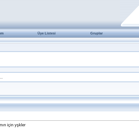
ım
Üye Listesi
Gruplar
...
ın için yşkler