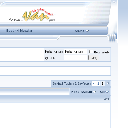
Bugünki Mesajlar
Arama
Kullanıcı ismi
Beni hatırla
Şifreniz
Sayfa 2 Toplam 2 Sayfadan
<
1
2
Konu Araçları
Stil
#
11