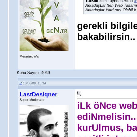
TutSak
´isimli üyeden Alıntı
ArkadaşLar ßen Web Tasarım
Arkadaşlar Yardımcı OlabiLir
gerekli bilgi
bakabilirsin..
Mesajlar: n/a
Konu Sayısı: 4049
18/06/08, 15:34
LastDesiqner
Super Moderator
iLk öNce web 
ediNmelisin..
kurUlmus, b