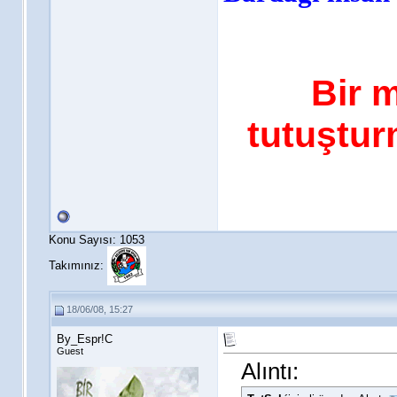
Bir 
tutuştur
Konu Sayısı: 1053
Takımınız:
18/06/08, 15:27
By_Espr!C
Guest
Alıntı: