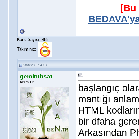
[Bu 
BEDAVA'ya 
Konu Sayısı: 488
Takımınız:
28/06/08, 14:18
gemiruhsat
Acemi Er
başlangıç ola
mantığı anlamak
HTML kodlarını
bir dfaha ger
Arkasından P