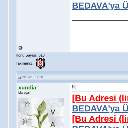
BEDAVA'ya Üy
___________
Konu Sayısı: 613
Takımınız:
09/02/25, 12:30
xundia
Mareşal
[Bu Adresi (l
BEDAVA'ya Üy
[Bu Adresi (l