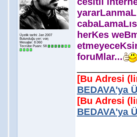
cesitli intern
yararLanmaLı
cabaLamaLısı
herKes weBma
Üyelik tarihi: Jan 2007
Bulunduğu yer: ναη
Mesajlar: 8.060
etmeyeceKsin..
Tecrübe Puanı:
58
foruMlar...
___________
[Bu Adresi (l
BEDAVA'ya Üy
[Bu Adresi (l
BEDAVA'ya Üy