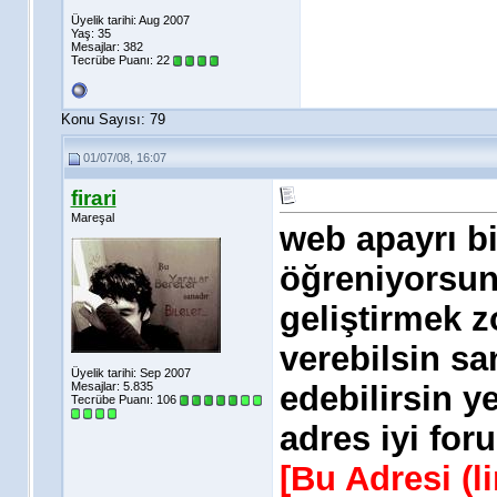
Üyelik tarihi: Aug 2007
Yaş: 35
Mesajlar: 382
Tecrübe Puanı:
22
Konu Sayısı: 79
01/07/08, 16:07
firari
Mareşal
web apayrı bi
öğreniyorsun 
geliştirmek z
verebilsin sa
Üyelik tarihi: Sep 2007
Mesajlar: 5.835
edebilirsin y
Tecrübe Puanı:
106
adres iyi foru
[Bu Adresi (l