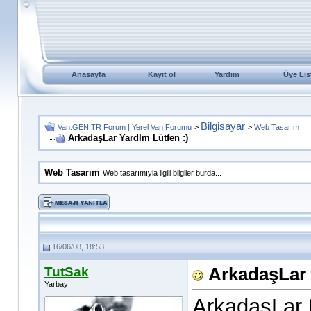
Anasayfa
Kayıt ol
Yardım
Üye Lis
Bilgisayar
Van.GEN.TR Forum | Yerel Van Forumu
>
>
Web Tasarım
ArkadaşLar YardIm Lütfen :)
Web Tasarım
Web tasarımıyla ilgili bilgiler burda...
16/06/08, 18:53
TutSak
ArkadaşLar 
Yarbay
ArkadaşLar