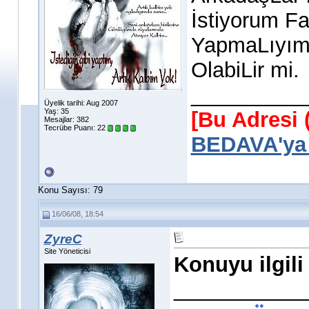
İstiyorum F
YapmaLıyım 
OlabiLir mi.
__________
Üyelik tarihi: Aug 2007
Yaş: 35
[Bu Adresi 
Mesajlar: 382
Tecrübe Puanı:
22
BEDAVA'ya 
Konu Sayısı: 79
16/06/08, 18:54
ZyreC
Site Yöneticisi
Konuyu ilgil
___________