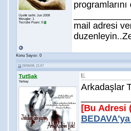
programlarını 
___________
Üyelik tarihi: Jun 2008
Mesajlar: 1
Tecrübe Puanı:
0
mail adresi v
duzenleyin.
Konu Sayısı: 0
29/06/08, 21:57
TutSak
Yarbay
Arkadaşlar T
__________
[Bu Adresi 
BEDAVA'ya 