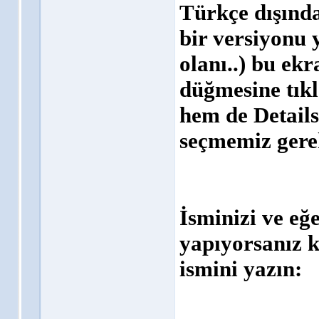
Türkçe dışınd
bir versiyonu
olanı..) bu e
düğmesine tık
hem de Details
seçmemiz gere
İsminizi ve e
yapıyorsanız 
ismini yazın: