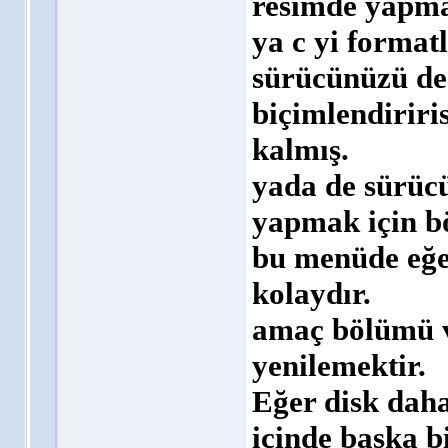
resimde yapma
ya c yi format
sürücünüzü de
biçimlendiriri
kalmış.
yada de sürücü
yapmak için bö
bu menüde eğe
kolaydır.
amaç bölümü v
yenilemektir.
Eğer disk daha
içinde başka bi