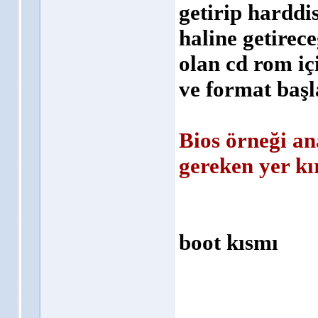
getirip harddi
haline getirec
olan cd rom iç
ve format baş
Bios örneği an
gereken yer kır
boot kısmı