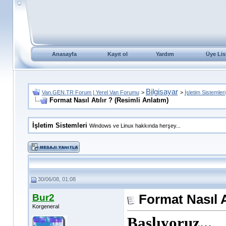
Anasayfa
Kayıt ol
Yardım
Üye Lis
Bilgisayar
Van.GEN.TR Forum | Yerel Van Forumu
>
>
İşletim Sistemleri
Format Nasıl Atılır ? (Resimli Anlatım)
İşletim Sistemleri
Windows ve Linux hakkında herşey...
30/06/08, 01:08
Bur2
Format Nasıl A
Korgeneral
Başlıyoruz...