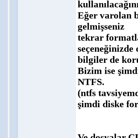
kullanılacağın
Eğer varolan 
gelmişseniz
tekrar format
seçeneğinizde 
bilgiler de ko
Bizim ise şimd
NTFS.
(ntfs tavsiyemd
şimdi diske fo
Ve dosyalar C