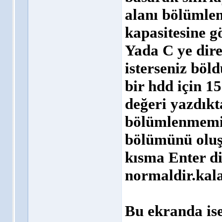
alanı bölümlem
kapasitesine g
Yada C ye dir
isterseniz böl
bir hdd için 1
değeri yazdıkt
bölümlenmemiş
bölümünü oluş
kısma Enter di
normaldir.kal
Bu ekranda ise