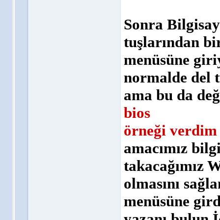
Sonra Bilgisay
tuşlarından bi
menüsüne giri
normalde del tu
ama bu da değ
bios
örneği verdim 
amacımız bilg
takacağımız W
olmasını sağla
menüsüne gird
yazanı bulun İ