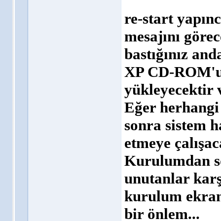
re-start yapınc
mesajını görec
bastığınız anda
XP CD-ROM'un
yükleyecektir 
Eğer herhangi 
sonra sistem h
etmeye çalışac
Kurulumdan s
unutanlar karş
kurulum ekranı
bir önlem...