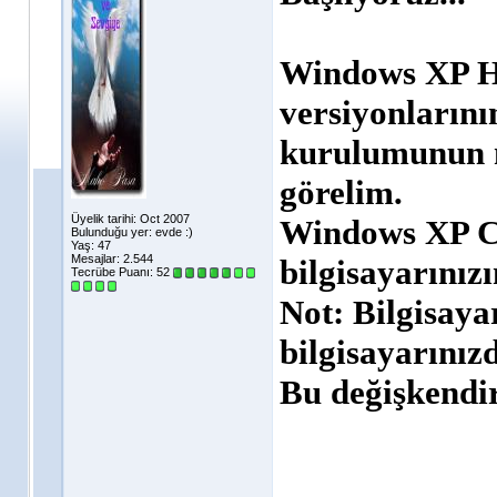
Windows XP Ho
versiyonlarını
kurulumunun n
görelim.
Üyelik tarihi: Oct 2007
Windows XP C
Bulunduğu yer: evde :)
Yaş: 47
Mesajlar: 2.544
bilgisayarını
Tecrübe Puanı:
52
Not: Bilgisaya
bilgisayarınızd
Bu değişkendir