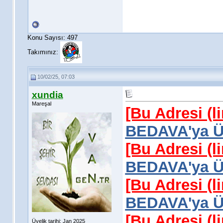
Konu Sayısı: 497
Takımınız:
10/02/25, 07:03
xundia
Mareşal
[Bu Adresi (l
BEDAVA'ya Üy
[Bu Adresi (l
BEDAVA'ya Üy
[Bu Adresi (l
BEDAVA'ya Üy
[Bu Adresi (l
Üyelik tarihi: Jan 2025