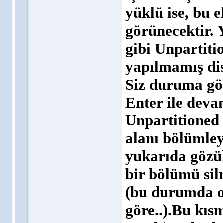
yüklü ise, bu 
görünecektir. 
gibi Unpartiti
yapılmamış dis
Siz duruma gör
Enter ile deva
Unpartitioned 
alanı bölümley
yukarıda göz
bir bölümü si
(bu durumda o
göre..).Bu kıs