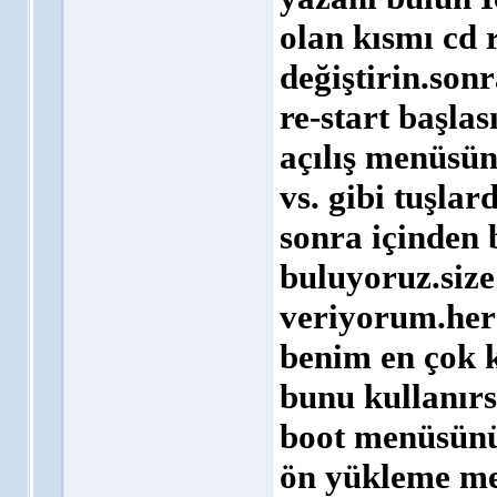
olan kısmı cd r
değiştirin.son
re-start başlas
açılış menüsün
vs. gibi tuşlar
sonra içinden
buluyoruz.size
veriyorum.her 
benim en çok k
bunu kullanırs
boot menüsünü
ön yükleme me