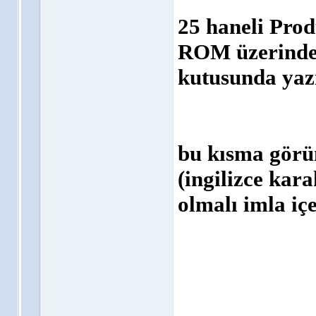
25 haneli Pro
ROM üzerinde
kutusunda yazı
bu kısma görün
(ingilizce kara
olmalı imla iç