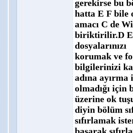
gerekirse bu b
hatta E F bile 
amacı C de Wi
biriktirilir.D 
dosyalarınızı
korumak ve fo
bilgilerinizi 
adına ayırma i
olmadığı için 
üzerine ok tuşu
diyin bölüm sı
sıfırlamak ist
basarak sıfırl