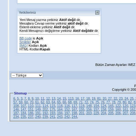
Yetkileriniz
Yeni Mesaj yazma yetkiniz
Aktif değil
dir.
Mesajlara Cevap verme yetkiniz
aktif değil
dir.
Eklenti ekleme yetkiniz
Aktif değil
dir.
Kendi Mesajınızı değiştirme yetkiniz
Aktif değildir
dir.
BB code
is
Açık
Smileler
Açık
[IMG]
Kodları
Açık
HTML-Kodları
Kapalı
Bütün Zaman Ayarları WEZ +
P
Copyright © 200
Sitemap
6
,
5
,
3
,
7
,
8
,
9
,
10
,
11
,
12
,
13
,
14
,
15
,
113
,
16
,
17
,
18
,
19
,
81
,
20
,
27
,
22
,
23
,
24
,
25
,
57
,
59
,
60
,
70
,
61
,
62
,
63
,
64
,
65
,
66
,
68
,
69
,
71
,
72
,
74
,
75
,
76
,
77
,
78
,
79
,
80
,
82
,
8
108
,
107
,
110
,
111
,
114
,
115
,
118
,
116
,
117
,
119
,
148
,
154
,
124
,
165
,
122
,
120
,
123
146
,
147
,
151
,
149
,
202
,
175
,
164
,
152
,
167
,
155
,
156
,
157
,
158
,
159
,
160
,
161
,
162
187
,
184
,
186
,
191
,
192
,
193
,
194
,
197
,
198
,
201
,
203
,
229
,
204
,
205
,
206
,
207
,
208
234
,
235
,
237
,
240
,
239
,
241
,
243
,
242
,
244
,