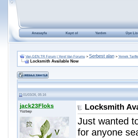
Anasayfa
Kayıt ol
Yardım
Üye Lis
Serbest alan
Van.GEN.TR Forum | Yerel Van Forumu
>
>
Yemek Tarifle
Locksmith Available Now
01/03/26, 05:16
jack23Floks
Locksmith Av
Yüzbaşı
Just wanted t
for anyone se