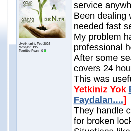
service anywhe
Been dealing w
needed fast s
My problem ha
Üyelik tarihi: Feb 2026
professional h
Mesajlar: 195
Tecrübe Puanı:
0
After some sea
covers 24 hou
This was usef
Yetkiniz Yok
Faydalan....
]
They handle c
for broken loc