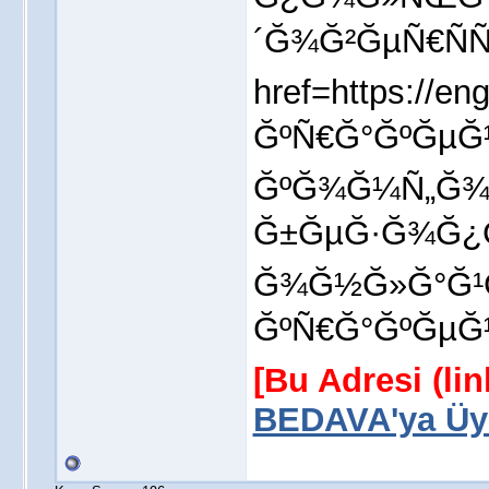
´Ğ¾Ğ²ĞµÑ€ÑÑ
href=https://
ĞºÑ€Ğ°ĞºĞµĞ½
ĞºĞ¾Ğ¼Ñ„Ğ¾
Ğ±ĞµĞ·Ğ¾Ğ¿
Ğ¾Ğ½Ğ»Ğ°Ğ¹
ĞºÑ€Ğ°ĞºĞµĞ½
[Bu Adresi (li
BEDAVA'ya Üye