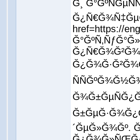
Ğ¸ Ğ°ĞºÑĞµÑ
Ğ¿Ñ€Ğ¾Ñ‡Ğµ
href=https://
Ğ°ĞºÑ‚ÑƒĞ°Ğ
Ğ¿Ñ€Ğ¾Ğ²Ğ¾Ğ
Ğ¿Ğ¾Ğ·Ğ²Ğ¾Ğ
ÑÑĞºĞ¾Ğ½Ğ
Ğ¾Ğ±ĞµÑĞ¿Ğ
Ğ±ĞµĞ·Ğ¾Ğ¿Ğ
´ĞµĞ»Ğ¾Ğº. 
Ğ¿Ğ¾Ğ»ÑŒĞ·