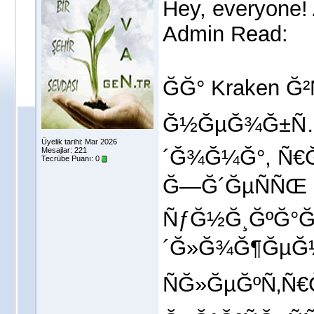
Hey, everyone! 
Admin Read:
ĞĞ° Kraken Ğ
Ğ½ĞµĞ¾Ğ±Ñ…
Üyelik tarihi: Mar 2026
´Ğ¾Ğ¼Ğ°, Ñ€
Mesajlar: 221
Tecrübe Puanı:
0
Ğ—Ğ´ĞµÑÑŒ 
ÑƒĞ½Ğ¸ĞºĞ°
´Ğ»Ğ¾Ğ¶ĞµĞ½
ÑĞ»ĞµĞºÑ‚Ñ