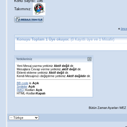
Konu Sayısı: 196
Takımınız:
«
önce
Konuyu Toplam 1 Üye okuyor.
(0 Kayıtlı üye ve 1 Misafir)
Yetkileriniz
Yeni Mesaj yazma yetkiniz
Aktif değil
dir.
Mesajlara Cevap verme yetkiniz
aktif değil
dir.
Eklenti ekleme yetkiniz
Aktif değil
dir.
Kendi Mesajınızı değiştirme yetkiniz
Aktif değildir
dir.
BB code
is
Açık
Smileler
Açık
[IMG]
Kodları
Açık
HTML-Kodları
Kapalı
Bütün Zaman Ayarları WEZ +