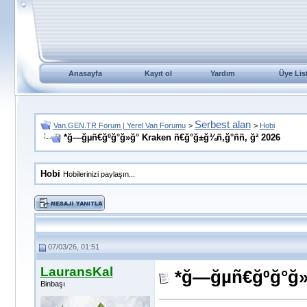
Anasayfa
Kayıt ol
Yardım
Üye Lis
Serbest alan
Van.GEN.TR Forum | Yerel Van Forumu
>
>
Hobi
*ğ—ğµñ€ğºğ°ğ»ğ° Kraken ñ€ğ°ğ±ğ¾ñ‚ğ°ññ‚ ğ² 2026
Hobi
Hobilerinizi paylaşın...
07/03/26, 01:51
LauransKal
*ğ—ğµñ€ğºğ°ğ»ğ
Binbaşı