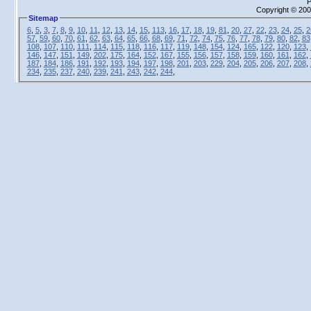
P
Copyright © 2000
Sitemap
6
,
5
,
3
,
7
,
8
,
9
,
10
,
11
,
12
,
13
,
14
,
15
,
113
,
16
,
17
,
18
,
19
,
81
,
20
,
27
,
22
,
23
,
24
,
25
,
2
57
,
59
,
60
,
70
,
61
,
62
,
63
,
64
,
65
,
66
,
68
,
69
,
71
,
72
,
74
,
75
,
76
,
77
,
78
,
79
,
80
,
82
,
83
108
,
107
,
110
,
111
,
114
,
115
,
118
,
116
,
117
,
119
,
148
,
154
,
124
,
165
,
122
,
120
,
123
,
146
,
147
,
151
,
149
,
202
,
175
,
164
,
152
,
167
,
155
,
156
,
157
,
158
,
159
,
160
,
161
,
162
,
187
,
184
,
186
,
191
,
192
,
193
,
194
,
197
,
198
,
201
,
203
,
229
,
204
,
205
,
206
,
207
,
208
,
234
,
235
,
237
,
240
,
239
,
241
,
243
,
242
,
244
,