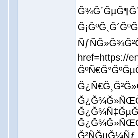
Ğ¾Ğ´ĞµĞ¶Ğ´Ñ
Ğ¡ĞºĞ¸Ğ´Ğº
ÑƒÑĞ»Ğ¾Ğ²Ğ
href=https:/
ĞºÑ€Ğ°ĞºĞµĞ
Ğ¿Ñ€Ğ¸Ğ²Ğ»Ğ
Ğ¿Ğ¾Ğ»ÑŒĞ·
Ğ¿Ğ¾Ñ‡ĞµĞ
Ğ¿Ğ¾Ğ»ÑŒĞ
Ğ²ÑĞµĞ¼Ñƒ 