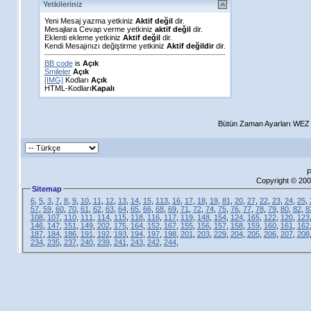
Yetkileriniz
Yeni Mesaj yazma yetkiniz
Aktif değil
dir.
Mesajlara Cevap verme yetkiniz
aktif değil
dir.
Eklenti ekleme yetkiniz
Aktif değil
dir.
Kendi Mesajınızı değiştirme yetkiniz
Aktif değildir
dir.
BB code
is
Açık
Smileler
Açık
[IMG]
Kodları
Açık
HTML-Kodları
Kapalı
Bütün Zaman Ayarları WEZ +
P
Copyright © 200
Sitemap
6
,
5
,
3
,
7
,
8
,
9
,
10
,
11
,
12
,
13
,
14
,
15
,
113
,
16
,
17
,
18
,
19
,
81
,
20
,
27
,
22
,
23
,
24
,
25
,
57
,
59
,
60
,
70
,
61
,
62
,
63
,
64
,
65
,
66
,
68
,
69
,
71
,
72
,
74
,
75
,
76
,
77
,
78
,
79
,
80
,
82
,
8
108
,
107
,
110
,
111
,
114
,
115
,
118
,
116
,
117
,
119
,
148
,
154
,
124
,
165
,
122
,
120
,
123
146
,
147
,
151
,
149
,
202
,
175
,
164
,
152
,
167
,
155
,
156
,
157
,
158
,
159
,
160
,
161
,
162
187
,
184
,
186
,
191
,
192
,
193
,
194
,
197
,
198
,
201
,
203
,
229
,
204
,
205
,
206
,
207
,
208
234
,
235
,
237
,
240
,
239
,
241
,
243
,
242
,
244
,