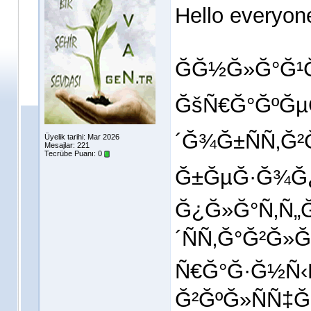
Hello everyon
ĞĞ½Ğ»Ğ°Ğ¹
ĞšÑ€Ğ°ĞºĞµĞ
´Ğ¾Ğ±ÑÑ‚Ğ²
Üyelik tarihi: Mar 2026
Mesajlar: 221
Tecrübe Puanı:
0
Ğ±ĞµĞ·Ğ¾Ğ¿
Ğ¿Ğ»Ğ°Ñ‚Ñ
´ÑÑ‚Ğ°Ğ²Ğ»
Ñ€Ğ°Ğ·Ğ½Ñ‹
Ğ²ĞºĞ»ÑÑ‡Ğ