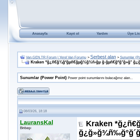
Anasayfa
Kayıt ol
Yardım
Üye Lis
Serbest alan
Van.GEN.TR Forum | Yerel Van Forumu
>
>
Sunumlar (Po
Kraken *ğ¿ñ€ğ¾ğ²ğµñ€ğµğ½ğ½ñ‹ğµ ğ·ğµñ€ğºğ°ğ»ğ° ğ¿
Sunumlar (Power Point)
Power point sunumlarını bulacağınız alan...
08/03/26, 18:18
LauransKal
Kraken *ğ¿ñ€
Binbaşı
ğ¿ğ»ğ¾ñ‰ğ°ğ´ğº