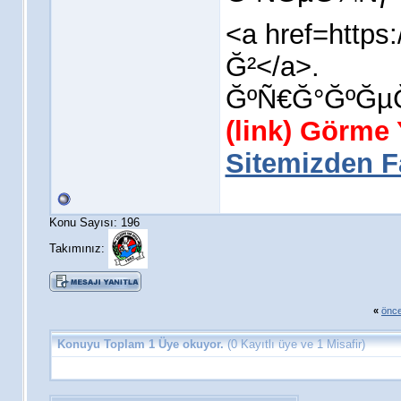
<a href=http
Ğ²</a>.
ĞºÑ€Ğ°ĞºĞµ
(link) Görme
Sitemizden Fa
Konu Sayısı: 196
Takımınız:
«
önce
Konuyu Toplam 1 Üye okuyor.
(0 Kayıtlı üye ve 1 Misafir)