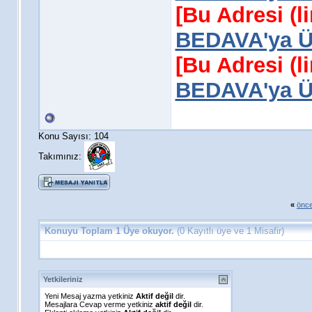
[Bu Adresi (l
BEDAVA'ya Üy
[Bu Adresi (l
BEDAVA'ya Üy
Konu Sayısı: 104
Takımınız:
«
önce
Konuyu Toplam 1 Üye okuyor.
(0 Kayıtlı üye ve 1 Misafir)
Yetkileriniz
Yeni Mesaj yazma yetkiniz
Aktif değil
dir.
Mesajlara Cevap verme yetkiniz
aktif değil
dir.