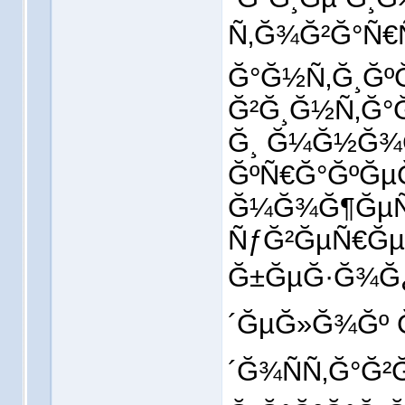
Ñ‚Ğ¾Ğ²Ğ°Ñ€Ñ
Ğ°Ğ½Ñ‚Ğ¸ĞºĞ
Ğ²Ğ¸Ğ½Ñ‚Ğ°
Ğ¸ Ğ¼Ğ½Ğ¾Ğ
ĞºÑ€Ğ°ĞºĞµĞ
Ğ¼Ğ¾Ğ¶ĞµÑ
ÑƒĞ²ĞµÑ€Ğµ
Ğ±ĞµĞ·Ğ¾Ğ¿
´ĞµĞ»Ğ¾Ğº Ğ
´Ğ¾ÑÑ‚Ğ°Ğ²