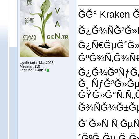
ĞĞ° Kraken
Ğ¿Ğ¾ÑĞ²Ğ»Ñ
Ğ¿Ñ€ĞµĞ´Ğ
ĞºĞ¾Ñ‚Ğ¾Ñ€
Üyelik tarihi: Mar 2026
Mesajlar: 130
Ğ¿Ğ¾ĞºÑƒĞ¿
Tecrübe Puanı:
0
Ğ¸ ÑƒĞ²Ğ»Ğ
ĞŸĞ»Ğ°Ñ‚Ñ
Ğ¾ÑĞ¾Ğ±Ğ
Ğ´Ğ»Ñ Ñ‚Ğµ
´ĞºĞ¸Ğµ Ğ¸