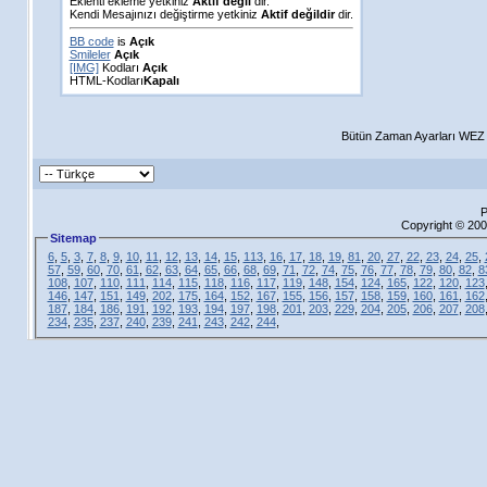
Eklenti ekleme yetkiniz
Aktif değil
dir.
Kendi Mesajınızı değiştirme yetkiniz
Aktif değildir
dir.
BB code
is
Açık
Smileler
Açık
[IMG]
Kodları
Açık
HTML-Kodları
Kapalı
Bütün Zaman Ayarları WEZ +
P
Copyright © 200
Sitemap
6
,
5
,
3
,
7
,
8
,
9
,
10
,
11
,
12
,
13
,
14
,
15
,
113
,
16
,
17
,
18
,
19
,
81
,
20
,
27
,
22
,
23
,
24
,
25
,
57
,
59
,
60
,
70
,
61
,
62
,
63
,
64
,
65
,
66
,
68
,
69
,
71
,
72
,
74
,
75
,
76
,
77
,
78
,
79
,
80
,
82
,
8
108
,
107
,
110
,
111
,
114
,
115
,
118
,
116
,
117
,
119
,
148
,
154
,
124
,
165
,
122
,
120
,
123
146
,
147
,
151
,
149
,
202
,
175
,
164
,
152
,
167
,
155
,
156
,
157
,
158
,
159
,
160
,
161
,
162
187
,
184
,
186
,
191
,
192
,
193
,
194
,
197
,
198
,
201
,
203
,
229
,
204
,
205
,
206
,
207
,
208
234
,
235
,
237
,
240
,
239
,
241
,
243
,
242
,
244
,