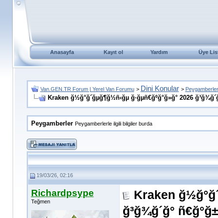
Anasayfa
Kayıt ol
Yardım
Üye Lis
Dini Konular
Van.GEN.TR Forum | Yerel Van Forumu
>
>
Peygamberle
Kraken ğ½ğ°ğ´ğµğ¶ğ½ñ‹ğµ ğ·ğµñ€ğºğ°ğ»ğ° 2026 ğ³ğ¾ğ´ğ°
Peygamberler
Peygamberlerle ilgili bilgiler burda
19/03/26, 02:16
Richardpsype
Kraken ğ½ğ°ğ
Teğmen
ğ³ğ¾ğ´ğ° ñ€ğ°ğ±ğ