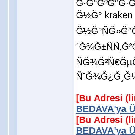
Ğ·Ğ°ĞºĞ°Ğ·
Ğ½Ğ° kraken 
Ğ½Ğ°ÑĞ»Ğ°
´Ğ¾Ğ±ÑÑ‚Ğ
ÑĞ¾Ğ²Ñ€Ğ
ÑˆĞ¾Ğ¿Ğ¸Ğ½
[Bu Adresi (l
BEDAVA'ya Üy
[Bu Adresi (l
BEDAVA'ya Üy