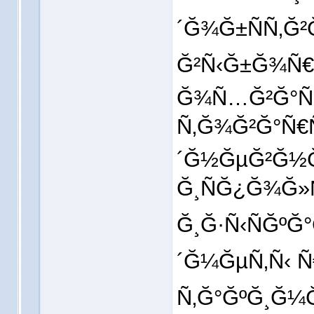
´Ğ¾Ğ±ÑÑ‚Ğ²
Ğ²Ñ‹Ğ±Ğ¾Ñ€ k
Ğ¾Ñ…Ğ²Ğ°Ñ‚
Ñ‚Ğ¾Ğ²Ğ°Ñ€
´Ğ½ĞµĞ²Ğ½
Ğ¸ÑĞ¿Ğ¾Ğ»
Ğ¸Ğ·Ñ‹ÑĞº
´Ğ¼ĞµÑ‚Ñ‹ Ñ
Ñ‚Ğ°ĞºĞ¸Ğ¼Ğ