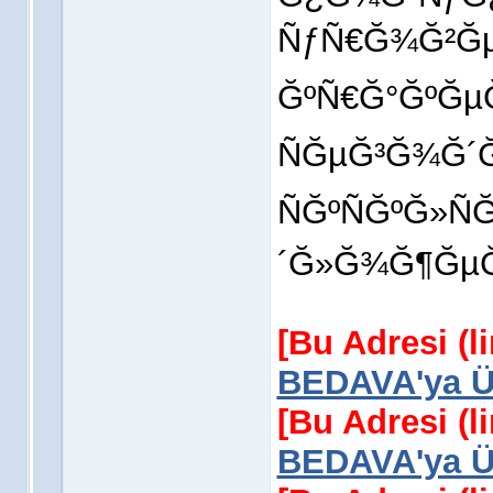
ÑƒÑ€Ğ¾Ğ²Ğµ
ĞºÑ€Ğ°ĞºĞµĞ
ÑĞµĞ³Ğ¾Ğ´Ğ
ÑĞºÑĞºĞ»Ñ
´Ğ»Ğ¾Ğ¶ĞµĞ
[Bu Adresi (l
BEDAVA'ya Üy
[Bu Adresi (l
BEDAVA'ya Üy