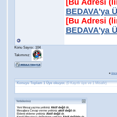
[Bu Adresi (l
BEDAVA'ya Üy
[Bu Adresi (l
BEDAVA'ya Üy
Konu Sayısı: 104
Takımınız:
«
önce
Konuyu Toplam 1 Üye okuyor.
(0 Kayıtlı üye ve 1 Misafir)
Yetkileriniz
Yeni Mesaj yazma yetkiniz
Aktif değil
dir.
Mesajlara Cevap verme yetkiniz
aktif değil
dir.
Eklenti ekleme yetkiniz
Aktif değil
dir.
Kendi Mesajınızı değiştirme yetkiniz
Aktif değildir
dir.