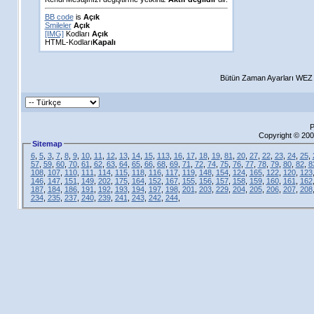
BB code
is
Açık
Smileler
Açık
[IMG]
Kodları
Açık
HTML-Kodları
Kapalı
Bütün Zaman Ayarları WEZ +
P
Copyright © 200
Sitemap
6
,
5
,
3
,
7
,
8
,
9
,
10
,
11
,
12
,
13
,
14
,
15
,
113
,
16
,
17
,
18
,
19
,
81
,
20
,
27
,
22
,
23
,
24
,
25
,
57
,
59
,
60
,
70
,
61
,
62
,
63
,
64
,
65
,
66
,
68
,
69
,
71
,
72
,
74
,
75
,
76
,
77
,
78
,
79
,
80
,
82
,
8
108
,
107
,
110
,
111
,
114
,
115
,
118
,
116
,
117
,
119
,
148
,
154
,
124
,
165
,
122
,
120
,
123
146
,
147
,
151
,
149
,
202
,
175
,
164
,
152
,
167
,
155
,
156
,
157
,
158
,
159
,
160
,
161
,
162
187
,
184
,
186
,
191
,
192
,
193
,
194
,
197
,
198
,
201
,
203
,
229
,
204
,
205
,
206
,
207
,
208
234
,
235
,
237
,
240
,
239
,
241
,
243
,
242
,
244
,