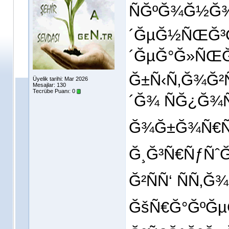
ÑĞºĞ¾Ğ½Ğ¾
´ĞµĞ½ÑŒĞ³Ğ¸
´ĞµĞ°Ğ»ÑŒĞ
Ğ±Ñ‹Ñ‚Ğ¾Ğ²
Üyelik tarihi: Mar 2026
Mesajlar: 130
Tecrübe Puanı:
0
´Ğ¾ ÑĞ¿Ğ¾
Ğ¾Ğ±Ğ¾Ñ€Ñƒ
Ğ¸Ğ³Ñ€ÑƒÑˆĞ
Ğ²ÑÑ‘ ÑÑ‚
ĞšÑ€Ğ°ĞºĞµĞ