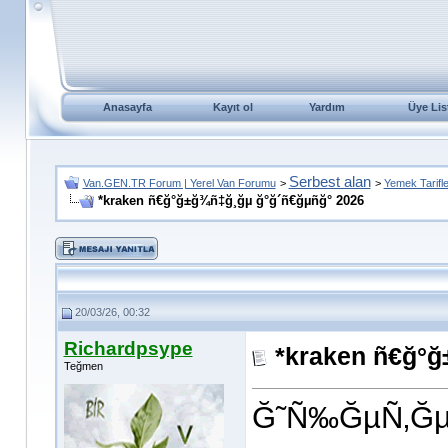
Anasayfa
Kayıt ol
Yardım
Üye Lis
Serbest alan
Van.GEN.TR Forum | Yerel Van Forumu
>
>
Yemek Tarifle
*kraken ñ€ğ°ğ±ğ¾ñ‡ğ¸ğµ ğ°ğ´ñ€ğµñğ° 2026
20/03/26, 00:32
Richardpsype
*kraken ñ€ğ°ğ
Teğmen
Ğ˜Ñ‰ĞµÑ‚Ğµ