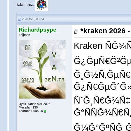
Takımınız:
20/03/26, 00:34
Richardpsype
*kraken 2026 
Teğmen
Kraken ÑĞ
Ğ¿ĞµÑ€Ğ²Ğµ
Ğ¸Ğ½Ñ‚ĞµÑ€
Ğ¿Ñ€ĞµĞ´Ğ»
ÑˆĞ¸Ñ€Ğ¾Ñ‡
Üyelik tarihi: Mar 2026
Mesajlar: 130
Ğ°ÑÑĞ¾Ñ€Ñ
Tecrübe Puanı:
0
Ğ¼Ğ°ĞºÑĞ