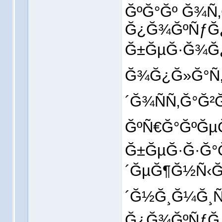
ĞºĞ°Ğº Ğ¾Ñ‚
Ğ¿Ğ¾ĞºÑƒĞ¿
Ğ±ĞµĞ·Ğ¾Ğ¿
Ğ¾Ğ¿Ğ»Ğ°Ñ‚Ñ
´Ğ¾ÑÑ‚Ğ°Ğ
ĞºÑ€Ğ°ĞºĞµĞ
Ğ±ĞµĞ·Ğ·Ğ°
´ĞµĞ¶Ğ½Ñ‹Ğ
´Ğ½Ğ¸Ğ¼Ğ¸Ñ
Ğ¿Ğ¾ĞºÑƒĞ¿