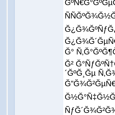
ĞºÑ€Ğ°ĞºĞµ
ÑÑĞºĞ¾Ğ½
Ğ¿Ğ¾ĞºÑƒĞ¿
Ğ¿Ğ¾Ğ´ĞµÑ
Ğ° Ñ‚Ğ°ĞºĞ¶
Ğ² Ğ°ÑƒĞºÑ
´ĞºĞ¸Ğµ Ñ‚Ğ
Ğ”Ğ¾Ğ²ĞµÑ€Ñ
Ğ½Ğ°Ñ‡Ğ½Ğ¸
ÑƒĞ´Ğ¾Ğ²Ğ¾