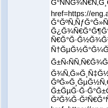
Ğ°ÑÑĞ¾Ñ€Ñ‚Ğ
href=https://eng
Ğ°ĞºÑ‚ÑƒĞ°Ğ»
Ğ¿Ğ¾Ñ€Ğ°Ğ¶Ğ°
Ñ€Ğ°Ğ·Ğ½Ğ¾Ğ
Ñ†ĞµĞ½Ğ°Ğ¼Ğ¸
Ğ±Ñ‹ÑÑ‚Ñ€Ğ¾Ğ
Ğ¾Ñ‚Ğ»Ğ¸Ñ‡Ğ
ĞºĞ»Ğ¸ĞµĞ½Ñ‚
Ğ±ĞµĞ·Ğ·Ğ°Ğ±
Ğ²Ğ¾Ğ·Ğ²Ñ€Ğ°