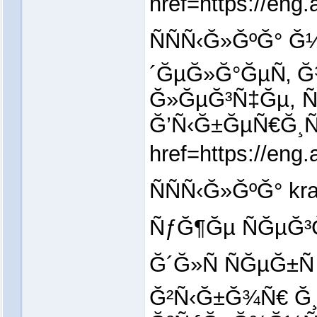
href=https://e
ÑÑÑ‹Ğ»ĞºĞ° 
´ĞµĞ»Ğ°ĞµÑ‚ 
Ğ»ĞµĞ³Ñ‡Ğµ, 
Ğ’Ñ‹Ğ±ĞµÑ€Ğ¸Ñ
href=https://e
ÑÑÑ‹Ğ»ĞºĞ° 
ÑƒĞ¶Ğµ ÑĞµĞ³
Ğ´Ğ»Ñ ÑĞµĞ±
Ğ²Ñ‹Ğ±Ğ¾Ñ€ Ğ¸