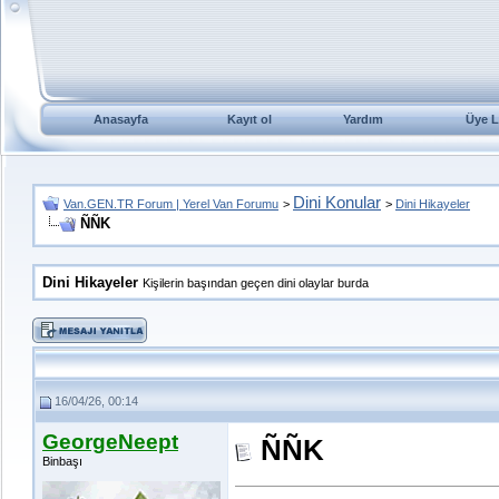
Anasayfa
Kayıt ol
Yardım
Üye L
Dini Konular
Van.GEN.TR Forum | Yerel Van Forumu
>
>
Dini Hikayeler
ÑÑK
Dini Hikayeler
Kişilerin başından geçen dini olaylar burda
16/04/26, 00:14
GeorgeNeept
ÑÑK
Binbaşı