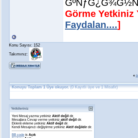
ĞºÑƒĞ¿Ğ¾Ğ½Ñ‹
Görme Yetkiniz
Faydalan....
]
Konu Sayısı: 152
Takımınız:
«
ö
Konuyu Toplam 1 Üye okuyor.
(0 Kayıtlı üye ve 1 Misafir)
Yetkileriniz
Yeni Mesaj yazma yetkiniz
Aktif değil
dir.
Mesajlara Cevap verme yetkiniz
aktif değil
dir.
Eklenti ekleme yetkiniz
Aktif değil
dir.
Kendi Mesajınızı değiştirme yetkiniz
Aktif değildir
dir.
BB code
is
Açık