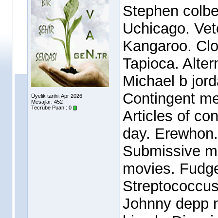
Stephen colber
Uchicago. Vete
Kangaroo. Clou
Tapioca. Alter
Michael b jord
Contingent me
Üyelik tarihi: Apr 2026
Mesajlar: 452
Tecrübe Puanı:
0
Articles of co
day. Erewhon.
Submissive me
movies. Fudge
Streptococcus
Johnny depp 