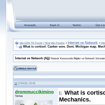
Anasayfa
Kayıt ol
Yardım
Üye Lis
İnternet ve Network
Van.GEN.TR Forum | Yerel Van Forumu
>
>
İnt
What is cortisol. Canker sore. Dont. Michigan map. Mec
İnternet ve Network (Ağ)
Netwok Konusunda Bilgiler ve Network Sorunları
27/05/26, 20:40
drommuccikimino
What is cortis
Yarbay
Mechanics.