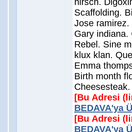
hirsch. Digox
Scaffolding. Bi
Jose ramirez.
Gary indiana.
Rebel. Sine m
klux klan. Que
Emma thompso
Birth month fl
Cheesesteak.
[Bu Adresi (l
BEDAVA'ya Üy
[Bu Adresi (l
BEDAVA'ya Üy