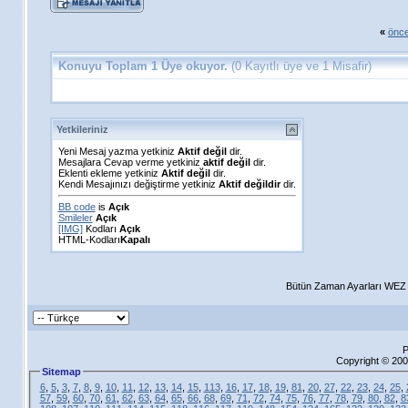
«
önce
Konuyu Toplam 1 Üye okuyor.
(0 Kayıtlı üye ve 1 Misafir)
Yetkileriniz
Yeni Mesaj yazma yetkiniz
Aktif değil
dir.
Mesajlara Cevap verme yetkiniz
aktif değil
dir.
Eklenti ekleme yetkiniz
Aktif değil
dir.
Kendi Mesajınızı değiştirme yetkiniz
Aktif değildir
dir.
BB code
is
Açık
Smileler
Açık
[IMG]
Kodları
Açık
HTML-Kodları
Kapalı
Bütün Zaman Ayarları WEZ +
P
Copyright © 200
Sitemap
6
,
5
,
3
,
7
,
8
,
9
,
10
,
11
,
12
,
13
,
14
,
15
,
113
,
16
,
17
,
18
,
19
,
81
,
20
,
27
,
22
,
23
,
24
,
25
,
57
,
59
,
60
,
70
,
61
,
62
,
63
,
64
,
65
,
66
,
68
,
69
,
71
,
72
,
74
,
75
,
76
,
77
,
78
,
79
,
80
,
82
,
8