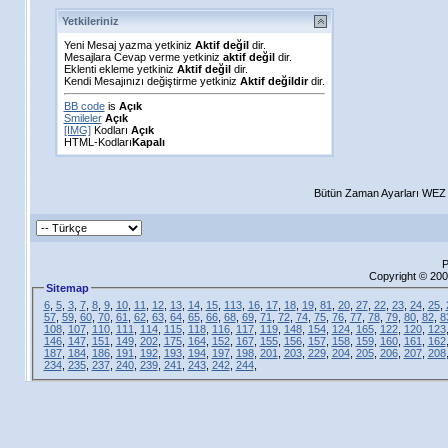
Yetkileriniz
Yeni Mesaj yazma yetkiniz
Aktif değil
dir.
Mesajlara Cevap verme yetkiniz
aktif değil
dir.
Eklenti ekleme yetkiniz
Aktif değil
dir.
Kendi Mesajınızı değiştirme yetkiniz
Aktif değildir
dir.
BB code
is
Açık
Smileler
Açık
[IMG]
Kodları
Açık
HTML-Kodları
Kapalı
Bütün Zaman Ayarları WEZ +
P
Copyright © 200
Sitemap
6
,
5
,
3
,
7
,
8
,
9
,
10
,
11
,
12
,
13
,
14
,
15
,
113
,
16
,
17
,
18
,
19
,
81
,
20
,
27
,
22
,
23
,
24
,
25
,
57
,
59
,
60
,
70
,
61
,
62
,
63
,
64
,
65
,
66
,
68
,
69
,
71
,
72
,
74
,
75
,
76
,
77
,
78
,
79
,
80
,
82
,
8
108
,
107
,
110
,
111
,
114
,
115
,
118
,
116
,
117
,
119
,
148
,
154
,
124
,
165
,
122
,
120
,
123
146
,
147
,
151
,
149
,
202
,
175
,
164
,
152
,
167
,
155
,
156
,
157
,
158
,
159
,
160
,
161
,
162
187
,
184
,
186
,
191
,
192
,
193
,
194
,
197
,
198
,
201
,
203
,
229
,
204
,
205
,
206
,
207
,
208
234
,
235
,
237
,
240
,
239
,
241
,
243
,
242
,
244
,