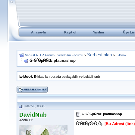
Anasayfa
Kayıt ol
Yardım
Üye Lis
Serbest alan
Van.GEN.TR Forum | Yerel Van Forumu
>
>
E-Book
Ğ·Ğ´ĞµÑÑŒ platinashop
E-Book
E-kitap ları burada paylaşabilir ve bulabilrisniz
07/07/26, 03:45
DavidNub
Ğ·Ğ´ĞµÑÑŒ platinashop
Acemi Er
Ğ´Ñ€ÑƒĞ³Ğ¸Ğµ
[Bu Adresi (lin