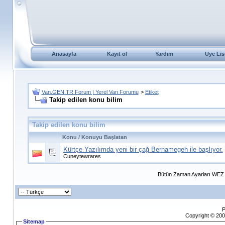
Anasayfa
Kayıt ol
Yardım
Üye Lis
Van.GEN.TR Forum | Yerel Van Forumu
>
Etiket
Takip edilen konu bilim
Takip edilen konu bilim
Konu / Konuyu Başlatan
Kürtçe Yazılımda yeni bir çağ Bernamegeh ile başlıyor.
Cuneytewrares
Bütün Zaman Ayarları WEZ +
P
Copyright © 200
Sitemap