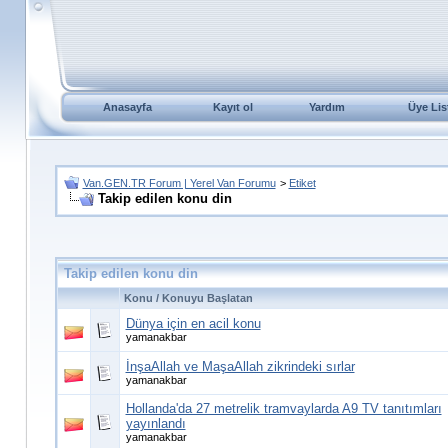
Anasayfa
Kayıt ol
Yardım
Üye Lis
Van.GEN.TR Forum | Yerel Van Forumu
>
Etiket
Takip edilen konu din
Takip edilen konu din
Konu / Konuyu Başlatan
Dünya için en acil konu
yamanakbar
İnşaAllah ve MaşaAllah zikrindeki sırlar
yamanakbar
Hollanda'da 27 metrelik tramvaylarda A9 TV tanıtımları
yayınlandı
yamanakbar