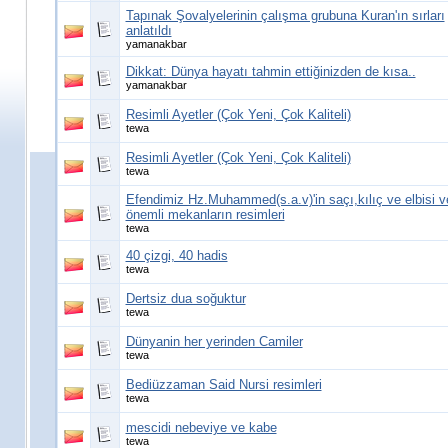
Tapınak Şovalyelerinin çalışma grubuna Kuran'ın sırları
anlatıldı
yamanakbar
Dikkat: Dünya hayatı tahmin ettiğinizden de kısa..
yamanakbar
Resimli Ayetler (Çok Yeni, Çok Kaliteli)
tewa
Resimli Ayetler (Çok Yeni, Çok Kaliteli)
tewa
Efendimiz Hz.Muhammed(s.a.v)'in saçı,kılıç ve elbisi v
önemli mekanların resimleri
tewa
40 çizgi, 40 hadis
tewa
Dertsiz dua soğuktur
tewa
Dünyanin her yerinden Camiler
tewa
Bediüzzaman Said Nursi resimleri
tewa
mescidi nebeviye ve kabe
tewa