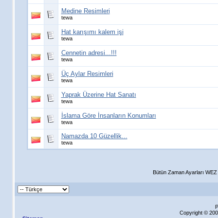
Medine Resimleri
tewa
Hat karışımı kalem işi
tewa
Cennetin adresi...!!!
tewa
Üç Aylar Resimleri
tewa
Yaprak Üzerine Hat Sanatı
tewa
İslama Göre İnsanların Konumları
tewa
Namazda 10 Güzellik...
tewa
Bütün Zaman Ayarları WEZ +
P
Copyright © 200