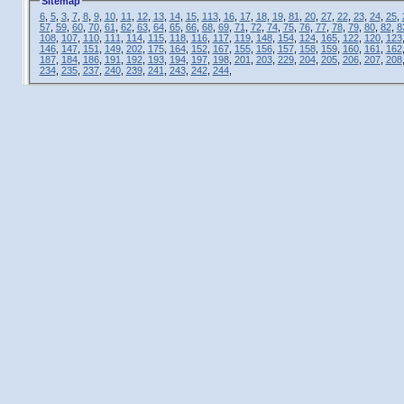
Sitemap
6
,
5
,
3
,
7
,
8
,
9
,
10
,
11
,
12
,
13
,
14
,
15
,
113
,
16
,
17
,
18
,
19
,
81
,
20
,
27
,
22
,
23
,
24
,
25
,
57
,
59
,
60
,
70
,
61
,
62
,
63
,
64
,
65
,
66
,
68
,
69
,
71
,
72
,
74
,
75
,
76
,
77
,
78
,
79
,
80
,
82
,
8
108
,
107
,
110
,
111
,
114
,
115
,
118
,
116
,
117
,
119
,
148
,
154
,
124
,
165
,
122
,
120
,
123
146
,
147
,
151
,
149
,
202
,
175
,
164
,
152
,
167
,
155
,
156
,
157
,
158
,
159
,
160
,
161
,
162
187
,
184
,
186
,
191
,
192
,
193
,
194
,
197
,
198
,
201
,
203
,
229
,
204
,
205
,
206
,
207
,
208
234
,
235
,
237
,
240
,
239
,
241
,
243
,
242
,
244
,