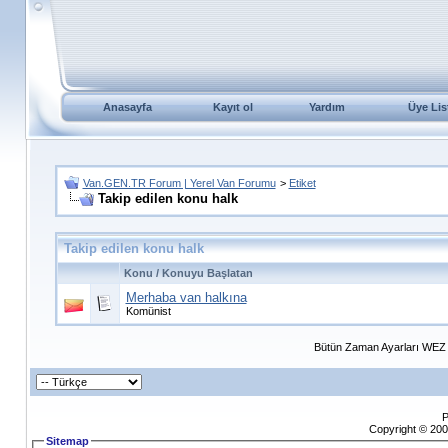
Anasayfa
Kayıt ol
Yardım
Üye Lis
Van.GEN.TR Forum | Yerel Van Forumu
>
Etiket
Takip edilen konu halk
Takip edilen konu halk
Konu / Konuyu Başlatan
Merhaba van halkına
Komünist
Bütün Zaman Ayarları WEZ +
P
Copyright © 200
Sitemap