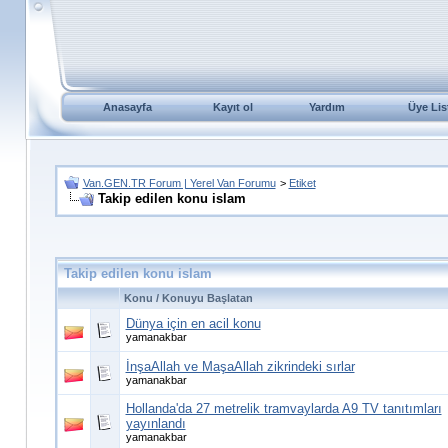
Anasayfa
Kayıt ol
Yardım
Üye Lis
Van.GEN.TR Forum | Yerel Van Forumu
>
Etiket
Takip edilen konu islam
Takip edilen konu islam
Konu / Konuyu Başlatan
Dünya için en acil konu
yamanakbar
İnşaAllah ve MaşaAllah zikrindeki sırlar
yamanakbar
Hollanda'da 27 metrelik tramvaylarda A9 TV tanıtımları
yayınlandı
yamanakbar