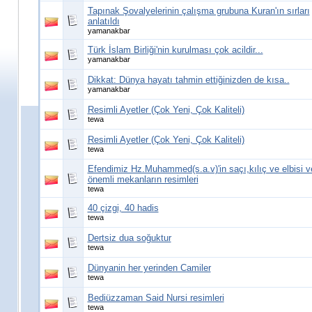
Tapınak Şovalyelerinin çalışma grubuna Kuran'ın sırları
anlatıldı
yamanakbar
Türk İslam Birliği'nin kurulması çok acildir...
yamanakbar
Dikkat: Dünya hayatı tahmin ettiğinizden de kısa..
yamanakbar
Resimli Ayetler (Çok Yeni, Çok Kaliteli)
tewa
Resimli Ayetler (Çok Yeni, Çok Kaliteli)
tewa
Efendimiz Hz.Muhammed(s.a.v)'in saçı,kılıç ve elbisi v
önemli mekanların resimleri
tewa
40 çizgi, 40 hadis
tewa
Dertsiz dua soğuktur
tewa
Dünyanin her yerinden Camiler
tewa
Bediüzzaman Said Nursi resimleri
tewa