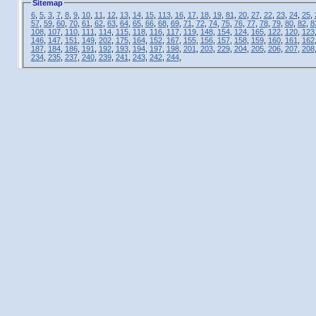
Sitemap
6
,
5
,
3
,
7
,
8
,
9
,
10
,
11
,
12
,
13
,
14
,
15
,
113
,
16
,
17
,
18
,
19
,
81
,
20
,
27
,
22
,
23
,
24
,
25
,
57
,
59
,
60
,
70
,
61
,
62
,
63
,
64
,
65
,
66
,
68
,
69
,
71
,
72
,
74
,
75
,
76
,
77
,
78
,
79
,
80
,
82
,
8
108
,
107
,
110
,
111
,
114
,
115
,
118
,
116
,
117
,
119
,
148
,
154
,
124
,
165
,
122
,
120
,
123
146
,
147
,
151
,
149
,
202
,
175
,
164
,
152
,
167
,
155
,
156
,
157
,
158
,
159
,
160
,
161
,
162
187
,
184
,
186
,
191
,
192
,
193
,
194
,
197
,
198
,
201
,
203
,
229
,
204
,
205
,
206
,
207
,
208
234
,
235
,
237
,
240
,
239
,
241
,
243
,
242
,
244
,