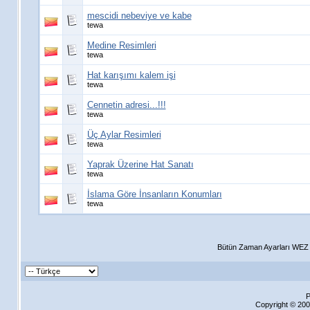
mescidi nebeviye ve kabe
tewa
Medine Resimleri
tewa
Hat karışımı kalem işi
tewa
Cennetin adresi...!!!
tewa
Üç Aylar Resimleri
tewa
Yaprak Üzerine Hat Sanatı
tewa
İslama Göre İnsanların Konumları
tewa
Bütün Zaman Ayarları WEZ +
P
Copyright © 200