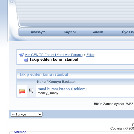
Anasayfa
Kayıt ol
Yardım
Üye Lis
Van.GEN.TR Forum | Yerel Van Forumu
>
Etiket
Takip edilen konu istanbul
Takip edilen konu istanbul
Konu / Konuyu Başlatan
mavi burası istanbul reklamı
money_sunny
Bütün Zaman Ayarları WEZ +
P
Copyright © 200
Sitemap