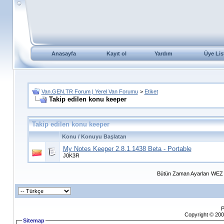
Anasayfa
Kayıt ol
Yardım
Üye Lis
Van.GEN.TR Forum | Yerel Van Forumu
>
Etiket
Takip edilen konu keeper
Takip edilen konu keeper
Konu / Konuyu Başlatan
My Notes Keeper 2.8.1.1438 Beta - Portable
J0K3R
Bütün Zaman Ayarları WEZ +
P
Copyright © 200
Sitemap