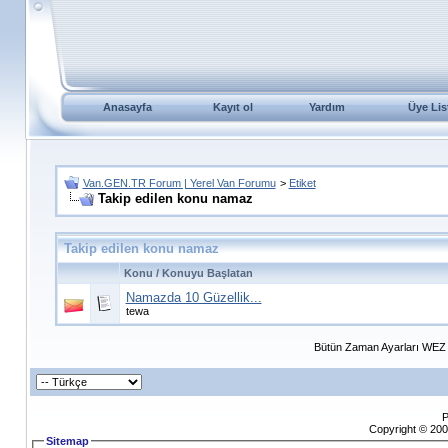
Anasayfa
Kayıt ol
Yardım
Üye Lis
Van.GEN.TR Forum | Yerel Van Forumu
>
Etiket
Takip edilen konu namaz
Takip edilen konu namaz
Konu / Konuyu Başlatan
Namazda 10 Güzellik...
tewa
Bütün Zaman Ayarları WEZ +
P
Copyright © 200
Sitemap