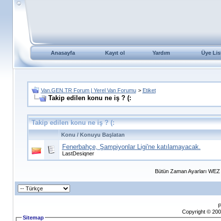
Anasayfa
Kayıt ol
Yardım
Üye Lis
Van.GEN.TR Forum | Yerel Van Forumu
>
Etiket
Takip edilen konu ne iş ? (:
Takip edilen konu ne iş ? (:
Konu / Konuyu Başlatan
Fenerbahçe, Şampiyonlar Ligi'ne katılamayacak.
LastDesiqner
Bütün Zaman Ayarları WEZ +
P
Copyright © 200
Sitemap