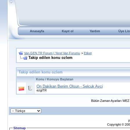
Anasayfa
Kayıt ol
Yardım
Üye Lis
Van.GEN.TR Forum | Yerel Van Forumu
>
Etiket
Takip edilen konu ozlem
Takip edilen konu ozlem
Konu / Konuyu Başlatan
On Dakikan Benim Olsun - Selcuk Avci
ezgiTR
Bütün Zaman Ayarları WEZ +
P
Copyright © 200
Sitemap