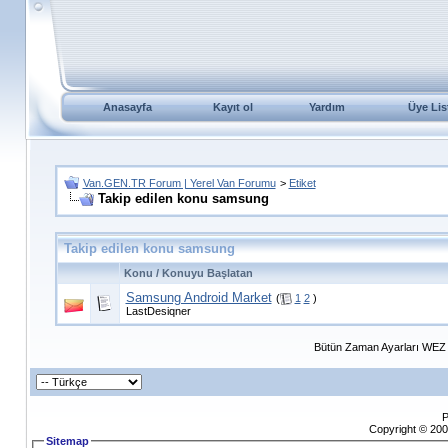
Anasayfa
Kayıt ol
Yardım
Üye Lis
Van.GEN.TR Forum | Yerel Van Forumu
>
Etiket
Takip edilen konu samsung
Takip edilen konu samsung
Konu / Konuyu Başlatan
Samsung Android Market
(
1
2
)
LastDesiqner
Bütün Zaman Ayarları WEZ +
P
Copyright © 200
Sitemap