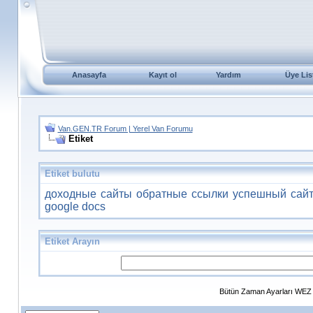
Anasayfa
Kayıt ol
Yardım
Üye Lis
Van.GEN.TR Forum | Yerel Van Forumu
Etiket
Etiket bulutu
доходные сайты
обратные ссылки
успешный сай
google docs
Etiket Arayın
Bütün Zaman Ayarları WEZ +