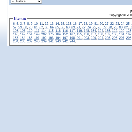
P
Copyright © 200
Sitemap
6
,
5
,
3
,
7
,
8
,
9
,
10
,
11
,
12
,
13
,
14
,
15
,
113
,
16
,
17
,
18
,
19
,
81
,
20
,
27
,
22
,
23
,
24
,
25
,
57
,
59
,
60
,
70
,
61
,
62
,
63
,
64
,
65
,
66
,
68
,
69
,
71
,
72
,
74
,
75
,
76
,
77
,
78
,
79
,
80
,
82
,
8
108
,
107
,
110
,
111
,
114
,
115
,
118
,
116
,
117
,
119
,
148
,
154
,
124
,
165
,
122
,
120
,
123
146
,
147
,
151
,
149
,
202
,
175
,
164
,
152
,
167
,
155
,
156
,
157
,
158
,
159
,
160
,
161
,
162
187
,
184
,
186
,
191
,
192
,
193
,
194
,
197
,
198
,
201
,
203
,
229
,
204
,
205
,
206
,
207
,
208
234
,
235
,
237
,
240
,
239
,
241
,
243
,
242
,
244
,