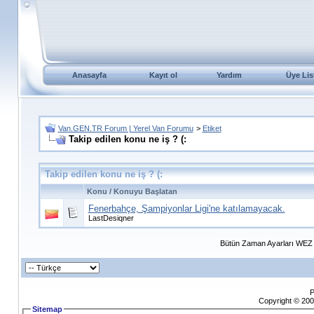
Anasayfa
Kayıt ol
Yardım
Üye Lis
Van.GEN.TR Forum | Yerel Van Forumu
>
Etiket
Takip edilen konu ne iş ? (:
Takip edilen konu ne iş ? (:
Konu / Konuyu Başlatan
Fenerbahçe, Şampiyonlar Ligi'ne katılamayacak.
LastDesiqner
Bütün Zaman Ayarları WEZ +
P
Copyright © 200
Sitemap