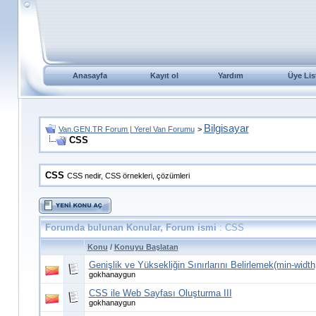
Anasayfa
Kayıt ol
Yardım
Üye Lis
Bilgisayar
Van.GEN.TR Forum | Yerel Van Forumu
>
CSS
CSS
CSS nedir, CSS örnekleri, çözümleri
Forumda bulunan Konular, Forum ismi
: CSS
Konu
/
Konuyu Başlatan
Genişlik ve Yüksekliğin Sınırlarını Belirlemek(min-widt
gokhanaygun
CSS ile Web Sayfası Oluşturma III
gokhanaygun