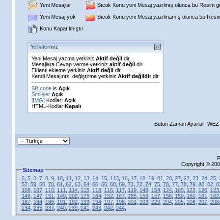
Yeni Mesajlar
Sıcak Konu yeni Mesaj yazılmış olunca bu Resim gös
Yeni Mesaj yok
Sıcak Konu yeni Mesaj yazılmamış olunca bu Resim 
Konu Kapatılmıştır
Yetkileriniz
Yeni Mesaj yazma yetkiniz
Aktif değil
dir.
Mesajlara Cevap verme yetkiniz
aktif değil
dir.
Eklenti ekleme yetkiniz
Aktif değil
dir.
Kendi Mesajınızı değiştirme yetkiniz
Aktif değildir
dir.
BB code
is
Açık
Smileler
Açık
[IMG]
Kodları
Açık
HTML-Kodları
Kapalı
Bütün Zaman Ayarları WEZ +
P
Copyright © 200
Sitemap
6
,
5
,
3
,
7
,
8
,
9
,
10
,
11
,
12
,
13
,
14
,
15
,
113
,
16
,
17
,
18
,
19
,
81
,
20
,
27
,
22
,
23
,
24
,
25
,
57
,
59
,
60
,
70
,
61
,
62
,
63
,
64
,
65
,
66
,
68
,
69
,
71
,
72
,
74
,
75
,
76
,
77
,
78
,
79
,
80
,
82
,
8
108
,
107
,
110
,
111
,
114
,
115
,
118
,
116
,
117
,
119
,
148
,
154
,
124
,
165
,
122
,
120
,
123
146
,
147
,
151
,
149
,
202
,
175
,
164
,
152
,
167
,
155
,
156
,
157
,
158
,
159
,
160
,
161
,
162
187
,
184
,
186
,
191
,
192
,
193
,
194
,
197
,
198
,
201
,
203
,
229
,
204
,
205
,
206
,
207
,
208
234
,
235
,
237
,
240
,
239
,
241
,
243
,
242
,
244
,