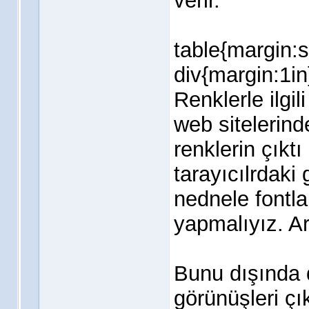
verir.
table{margin:s
div{margin:1in
Renklerle ilgil
web sitelerind
renklerin çıkt
tarayıcılrdak
nednele fontla
yapmalıyız. A
Bunu dışında d
görünüşleri çı