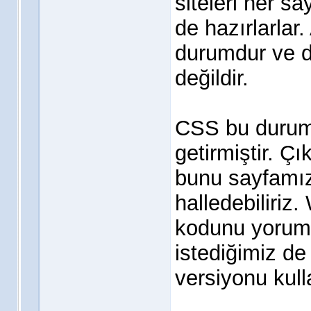
siteleri her sa
de hazırlarlar
durumdur ve de
değildir.
CSS bu duruma
getirmiştir. Ç
bunu sayfamız
halledebiliriz
kodunu yoruml
istediğimiz de 
versiyonu kulla