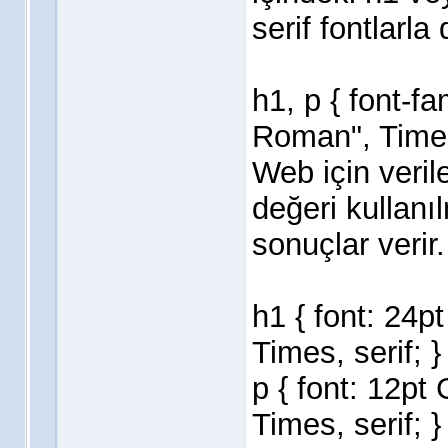
serif fontlarla 
h1, p { font-
Roman", Times,
Web için veril
değeri kullanıl
sonuçlar verir.
h1 { font: 24
Times, serif; }
p { font: 12p
Times, serif; }