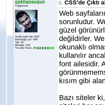
gokhanaygun
CSS’de Çıktı a
Tuğgeneral
Web sayfaların
sorunludur. We
güzel görünürl
değildirler. W
Üyelik tarihi: Apr 2007
Bulunduğu yer: VAN
Yaş: 39
okunaklı olması
Mesajlar: 924
Tecrübe Puanı:
28
kullanılır anca
font ailesidir.
görünmememsi 
kısım gibi alan
Bazı siteler k