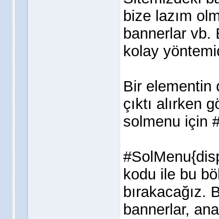
bize lazım ol
bannerlar vb. 
kolay yöntemid
Bir elementin 
çıktı alırken 
solmenu için 
#SolMenu{dis
kodu ile bu bö
bırakacağız. B
bannerlar, ana