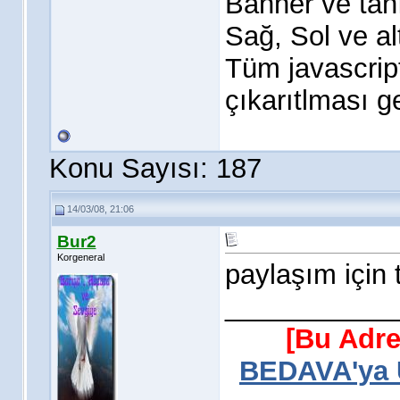
Banner ve tanı
Sağ, Sol ve al
Tüm javascript,
çıkarıtlması ge
Konu Sayısı: 187
14/03/08, 21:06
Bur2
Korgeneral
paylaşım için 
___________
[Bu Adre
BEDAVA'ya Ü