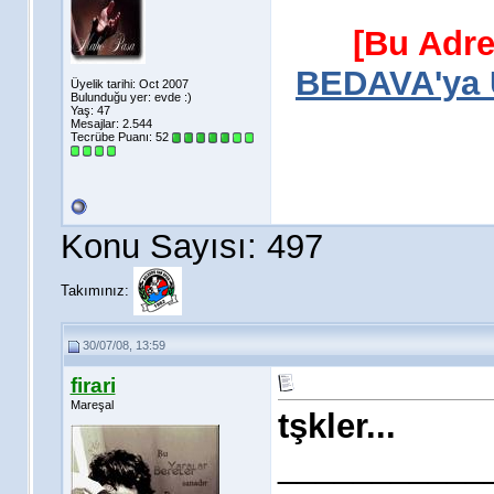
[Bu Adre
BEDAVA'ya Ü
Üyelik tarihi: Oct 2007
Bulunduğu yer: evde :)
Yaş: 47
Mesajlar: 2.544
Tecrübe Puanı:
52
Konu Sayısı: 497
Takımınız:
30/07/08, 13:59
firari
Mareşal
tşkler...
___________