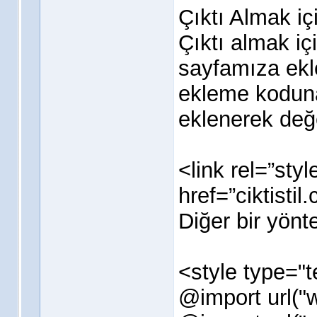
Çıktı Almak i
Çıktı almak iç
sayfamıza ekle
ekleme kodun
eklenerek değer
<link rel=”sty
href=”ciktistil
Diğer bir yönt
<style type="t
@import url("w