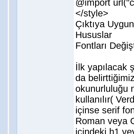
@import url("ci
</style>
Çıktıya Uygun
Hususlar
Fontları Değiş
İlk yapılacak ş
da belirttiğimi
okunurluluğu ne
kullanılır( Ver
içinse serif f
Roman veya G
içindeki h1 vey