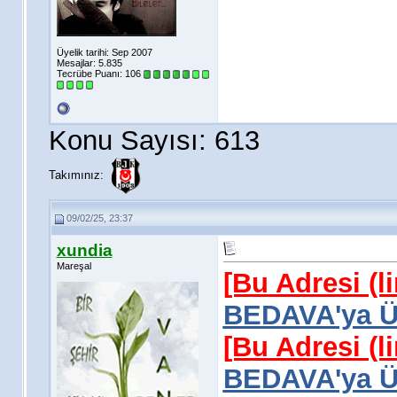
Üyelik tarihi: Sep 2007
Mesajlar: 5.835
Tecrübe Puanı:
106
Konu Sayısı: 613
Takımınız:
09/02/25, 23:37
xundia
Mareşal
[Bu Adresi (l
BEDAVA'ya Üy
[Bu Adresi (l
BEDAVA'ya Üy