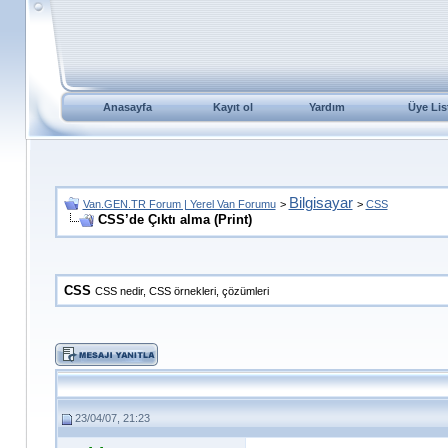
Anasayfa
Kayıt ol
Yardım
Üye Lis
Bilgisayar
Van.GEN.TR Forum | Yerel Van Forumu
>
>
CSS
CSS’de Çıktı alma (Print)
CSS
CSS nedir, CSS örnekleri, çözümleri
23/04/07, 21:23