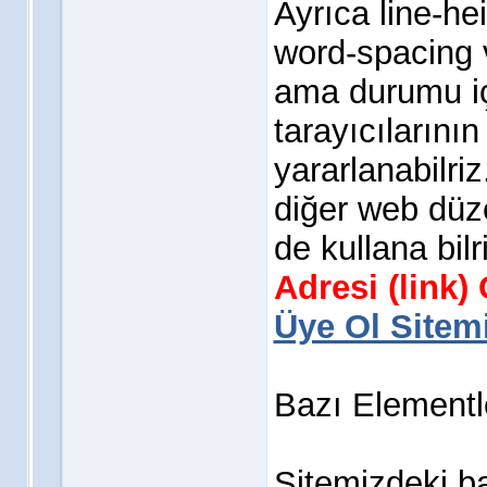
Ayrıca line-he
word-spacing v
ama durumu iç
tarayıcılarının
yararlanabilri
diğer web düze
de kullana bilr
Adresi (link
Üye Ol Sitemi
Bazı Elementl
Sitemizdeki b