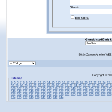
Şifreniz:
Beni hatırla
Gitmek istediğiniz k
Bütün Zaman Ayarları WEZ +
P
Copyright © 200
Sitemap
6
,
5
,
3
,
7
,
8
,
9
,
10
,
11
,
12
,
13
,
14
,
15
,
113
,
16
,
17
,
18
,
19
,
81
,
20
,
27
,
22
,
23
,
24
,
25
,
57
,
59
,
60
,
70
,
61
,
62
,
63
,
64
,
65
,
66
,
68
,
69
,
71
,
72
,
74
,
75
,
76
,
77
,
78
,
79
,
80
,
82
,
8
108
,
107
,
110
,
111
,
114
,
115
,
118
,
116
,
117
,
119
,
148
,
154
,
124
,
165
,
122
,
120
,
123
146
,
147
,
151
,
149
,
202
,
175
,
164
,
152
,
167
,
155
,
156
,
157
,
158
,
159
,
160
,
161
,
162
187
,
184
,
186
,
191
,
192
,
193
,
194
,
197
,
198
,
201
,
203
,
229
,
204
,
205
,
206
,
207
,
208
234
,
235
,
237
,
240
,
239
,
241
,
243
,
242
,
244
,