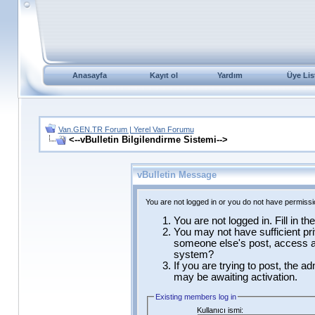
Anasayfa
Kayıt ol
Yardım
Üye Lis
Van.GEN.TR Forum | Yerel Van Forumu
<--vBulletin Bilgilendirme Sistemi-->
vBulletin Message
You are not logged in or you do not have permissi
You are not logged in. Fill in t
You may not have sufficient pri
someone else's post, access ad
system?
If you are trying to post, the a
may be awaiting activation.
Existing members log in
Kullanıcı ismi: