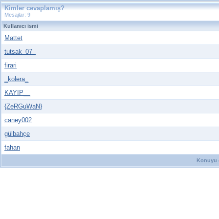
Kimler cevaplamış?
Mesajlar: 9
Kullanıcı ismi
Mattet
tutsak_07_
firari
_kolera_
KAYIP__
{ZeRGuWaN}
caney002
gülbahçe
fahan
Konuyu g