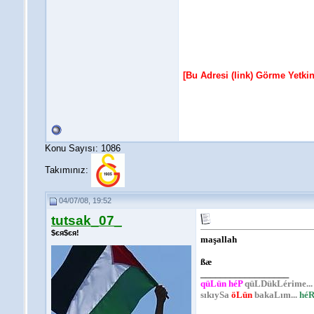
[Bu Adresi (link) Görme Yetki
Konu Sayısı: 1086
Takımınız:
04/07/08, 19:52
tutsak_07_
$єя$єя!
maşallah
ßæ
__________________
qüLün héP
qüLDükLérime...
sıkıySa
öLün
bakaLım...
héR