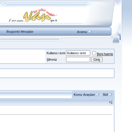
Bugünki Mesajlar
Arama
Kullanıcı ismi
Beni hatırla
Şifreniz
Konu Araçları
Stil
#
1