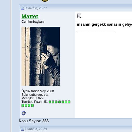
09/07/08, 23:27
Mattet
Cumhurbaşkanı
insanın gerçekk sanasııı geliy
__________________
Üyelik tarihi: May 2008
Bulunduğu yer: van
Mesajlar: 7.027
Tecrübe Puanı:
51
Konu Sayısı: 866
14/08/08, 22:24