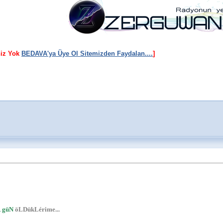
niz Yok
BEDAVA'ya Üye Ol Sitemizden Faydalan....
]
 güN
öLDükLérime...