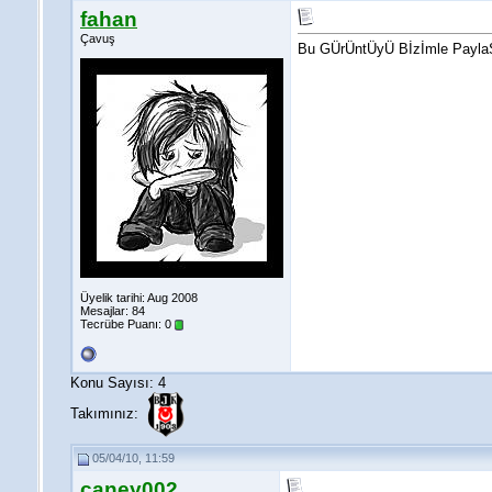
fahan
Çavuş
Bu GÜrÜntÜyÜ Bİzİmle PaylaŞ
Üyelik tarihi: Aug 2008
Mesajlar: 84
Tecrübe Puanı:
0
Konu Sayısı: 4
Takımınız:
05/04/10, 11:59
caney002