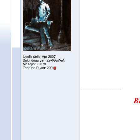
Üyelik tarihi: Apr 2007
Bulunduğu yer: ZeRGuWaN
Mesajlar: 8.870
Tecrübe Puanı:
200
__________________
B