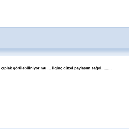
çıplak görülebiliniyor mu ... ilginç güzel paylaşım sağol.........