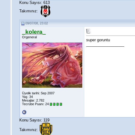
Konu Sayısı: 613
Takımınız:
09/07/08, 23:02
_kolera_
Orgeneral
super goruntu
__________________
Üyelik tarihi: Sep 2007
Yaş: 34
Mesajlar: 2.782
Tecrübe Puanı:
24
Konu Sayısı: 119
Takımınız: