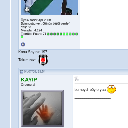
Üyelik tarihi: Apr 2008
Bulunduğu yer: Günün bittiği yerde;)
Yaş: 38
Mesajlar: 4.194
Tecrübe Puanı:
71
Konu Sayısı: 197
Takımınız:
04/07/08, 19:54
KAYIP__
Orgeneral
bu neydi böyle yaa
__________________