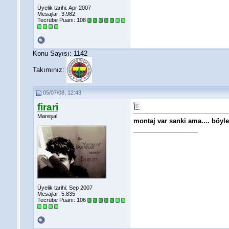
Üyelik tarihi: Apr 2007
Mesajlar: 3.982
Tecrübe Puanı:
108
Konu Sayısı: 1142
Takımınız:
05/07/08, 12:43
firari
Mareşal
montaj var sanki ama.... böyle 
__________________
Üyelik tarihi: Sep 2007
Mesajlar: 5.835
Tecrübe Puanı:
106