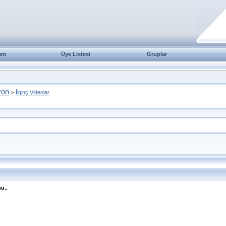
ım
Üye Listesi
Gruplar
yon
>
İlginç Videolar
u..