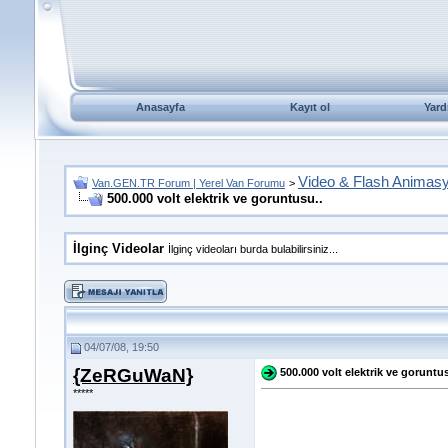
Anasayfa
Kayıt ol
Yard
Video & Flash Animas
Van.GEN.TR Forum | Yerel Van Forumu
>
500.000 volt elektrik ve goruntusu..
İlginç Videolar
İlginç videoları burda bulabilirsiniz...
04/07/08, 19:50
{ZeRGuWaN}
500.000 volt elektrik ve goruntus
*****