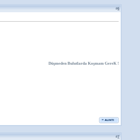
#
6
Düşmeden Bulutlarda Koşmam GereK !
#
7