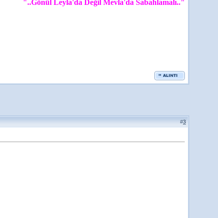
"..Gönül Leyla'da Değil Mevla'da Sabahlamalı.."
#
3